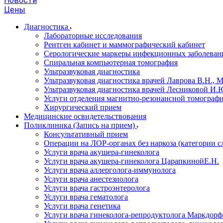
Новости
Цены
Диагностика
Лабораторные исследования
Рентген кабинет и маммографический кабинет
Серологические маркеры инфекционных заболеван
Спиральная компьютерная томография
Ультразвуковая диагностика
Ультразвуковая диагностика врачей Лаврова В.Н., 
Ультразвуковая диагностика врачей Лесниковой И.Ю
Услуги отделения магнитно-резонансной томограф
Хирургический прием
Медицинские освидетельствования
Поликлиника (Запись на прием)
Консультативный прием
Операции на ЛОР-органах без наркоза (категории 
Услуги врача акушера-гинеколога
Услуги врача акушера-гинеколога ЦарапкинойЕ.Н.
Услуги врача аллерголога-иммунолога
Услуги врача анестезиолога
Услуги врача гастроэнтеролога
Услуги врача гематолога
Услуги врача генетика
Услуги врача гинеколога-репродуктолога Маркдорфа