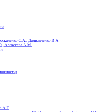
ий
Москаленко С.А., Данильченко И.А.
., Алексеева А.М.
ии
сложности)
 А.Г.