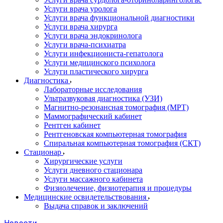
Услуги врача уролога
Услуги врача функциональной диагностики
Услуги врача хирурга
Услуги врача эндокринолога
Услуги врача-психиатра
Услуги инфекциониста-гепатолога
Услуги медицинского психолога
Услуги пластического хирурга
Диагностика
Лабораторные исследования
Ультразвуковая диагностика (УЗИ)
Магнитно-резонансная томография (МРТ)
Маммографический кабинет
Рентген кабинет
Рентгеновская компьютерная томография
Спиральная компьютерная томография (СКТ)
Стационар
Хирургические услуги
Услуги дневного стационара
Услуги массажного кабинета
Физиолечение, физиотерапия и процедуры
Медицинские освидетельствования
Выдача справок и заключений