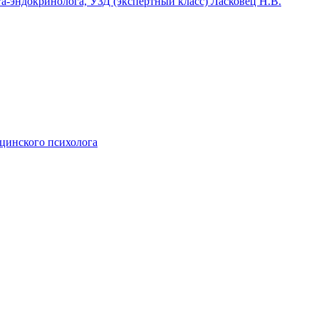
га-эндокринолога, УЗД (экспертный класс) Ласковец Н.В.
ицинского психолога