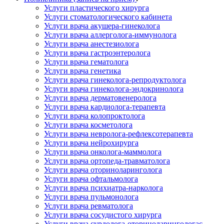
Услуги пластического хирурга
Услуги стоматологического кабинета
Услуги врача акушера-гинеколога
Услуги врача аллерголога-иммунолога
Услуги врача анестезиолога
Услуги врача гастроэнтеролога
Услуги врача гематолога
Услуги врача генетика
Услуги врача гинеколога-репродуктолога
Услуги врача гинеколога-эндокринолога
Услуги врача дерматовенеролога
Услуги врача кардиолога-терапевта
Услуги врача колопроктолога
Услуги врача косметолога
Услуги врача невролога-рефлексотерапевта
Услуги врача нейрохирурга
Услуги врача онколога-маммолога
Услуги врача ортопеда-травматолога
Услуги врача оториноларинголога
Услуги врача офтальмолога
Услуги врача психиатра-нарколога
Услуги врача пульмонолога
Услуги врача ревматолога
Услуги врача сосудистого хирурга
Услуги врача сурдолога-оториноларингологас