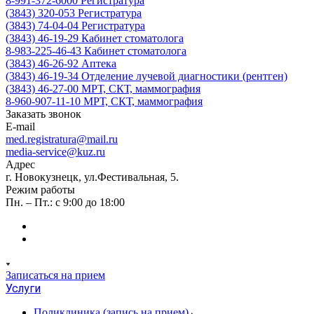
8-991-372-6000
Регистратура
(3843) 320-053
Регистратура
(3843) 74-04-04
Регистратура
(3843) 46-19-29
Кабинет стоматолога
8-983-225-46-43
Кабинет стоматолога
(3843) 46-26-92
Аптека
(3843) 46-19-34
Отделение лучевой диагностики (рентген)
(3843) 46-27-00
МРТ, СКТ, маммография
8-960-907-11-10
МРТ, СКТ, маммография
Заказать звонок
E-mail
med.registratura@mail.ru
media-service@kuz.ru
Адрес
г. Новокузнецк, ул.Фестивальная, 5.
Режим работы
Пн. – Пт.: с 9:00 до 18:00
Записаться на прием
Услуги
Поликлиника (запись на прием)