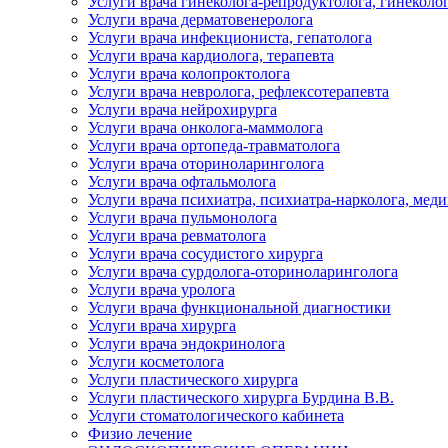
Услуги врача гинеколога-репродуктолога, гинеколо
Услуги врача дерматовенеролога
Услуги врача инфекциониста, гепатолога
Услуги врача кардиолога, терапевта
Услуги врача колопроктолога
Услуги врача невролога, рефлексотерапевта
Услуги врача нейрохирурга
Услуги врача онколога-маммолога
Услуги врача ортопеда-травматолога
Услуги врача оториноларинголога
Услуги врача офтальмолога
Услуги врача психиатра, психиатра-нарколога, мед
Услуги врача пульмонолога
Услуги врача ревматолога
Услуги врача сосудистого хирурга
Услуги врача сурдолога-оториноларинголога
Услуги врача уролога
Услуги врача функциональной диагностики
Услуги врача хирурга
Услуги врача эндокринолога
Услуги косметолога
Услуги пластического хирурга
Услуги пластического хирурга Бурдина В.В.
Услуги стоматологического кабинета
Физио лечение