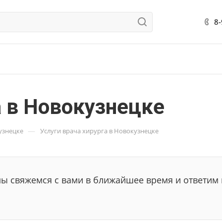
8
а в Новокузнецке
—
узнецке
Услуги врача хирурга в Новокузнецке
мы свяжемся с вами в ближайшее время и ответим 