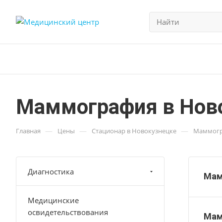
Маммография в Нов
—
—
—
Главная
Цены
Стационар в Новокузнецке
Маммогр
Диагностика
Мам
Медицинские
освидетельствования
Мам