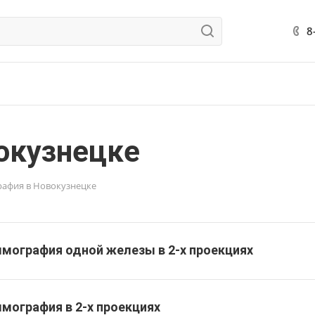
8
окузнецке
афия в Новокузнецке
мография одной железы в 2-х проекциях
мография в 2-х проекциях