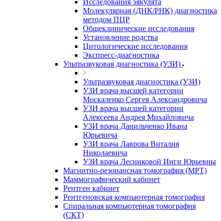
Исследования эякулята
Молекулярная (ДНК/РНК) диагностика
методом ПЦР
Общеклинические исследования
Установление родства
Цитологические исследования
Экспресс-диагностика
Ультразвуковая диагностика (УЗИ)
Ультразвуковая диагностика (УЗИ)
УЗИ врача высшей категории
Москаленко Сергея Александровича
УЗИ врача высшей категории
Алексеева Андрея Михайловича
УЗИ врача Данильченко Ивана
Юрьевича
УЗИ врача Лаврова Виталия
Николаевича
УЗИ врача Лесниковой Инги Юрьевны
Магнитно-резонансная томография (МРТ)
Маммографический кабинет
Рентген кабинет
Рентгеновская компьютерная томография
Спиральная компьютерная томография
(СКТ)