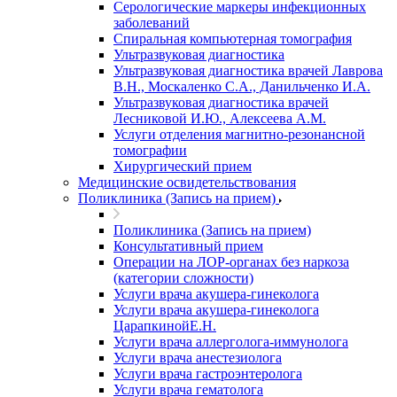
Серологические маркеры инфекционных
заболеваний
Спиральная компьютерная томография
Ультразвуковая диагностика
Ультразвуковая диагностика врачей Лаврова
В.Н., Москаленко С.А., Данильченко И.А.
Ультразвуковая диагностика врачей
Лесниковой И.Ю., Алексеева А.М.
Услуги отделения магнитно-резонансной
томографии
Хирургический прием
Медицинские освидетельствования
Поликлиника (Запись на прием)
Поликлиника (Запись на прием)
Консультативный прием
Операции на ЛОР-органах без наркоза
(категории сложности)
Услуги врача акушера-гинеколога
Услуги врача акушера-гинеколога
ЦарапкинойЕ.Н.
Услуги врача аллерголога-иммунолога
Услуги врача анестезиолога
Услуги врача гастроэнтеролога
Услуги врача гематолога