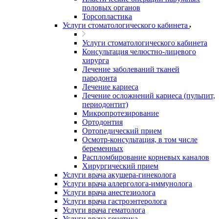
половых органов
Торсопластика
Услуги стоматологического кабинета
Услуги стоматологического кабинета
Консультация челюстно-лицевого
хирурга
Лечение заболеваний тканей
пародонта
Лечение кариеса
Лечение осложнений кариеса (пульпит,
периодонтит)
Микропротезирование
Ортодонтия
Ортопедический прием
Осмотр-консультация, в том числе
беременных
Распломбирование корневых каналов
Хирургический прием
Услуги врача акушера-гинеколога
Услуги врача аллерголога-иммунолога
Услуги врача анестезиолога
Услуги врача гастроэнтеролога
Услуги врача гематолога
Услуги врача генетика