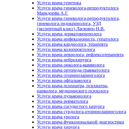
Услуги врача генетика
Услуги врача гинеколога-репродуктолога
Маркдорфа А.Г.
Услуги врача гинеколога-репродуктолога,
гинеколога-эндокринолога, УЗД
(экспертный класс) Ласковец Н.В.
Услуги врача дерматовенеролога
Услуги врача инфекциониста, гепатолога
Услуги врача кардиолога, терапевта
Услуги врача колопроктолога
Услуги врача невролога, рефлексотерапевта
Услуги врача нейрохирурга
Услуги врача онколога-маммолога
Услуги врача ортопеда-травматолога
Услуги врача оториноларинголога
Услуги врача офтальмолога
Услуги врача психиатра, психиатра-
нарколога, медицинского психолога
Услуги врача пульмонолога
Услуги врача ревматолога
Услуги врача сосудистого хирурга
Услуги врача сурдолога-оториноларинголога
Услуги врача уролога
Услуги врача функциональной диагностики
Услуги врача хирурга