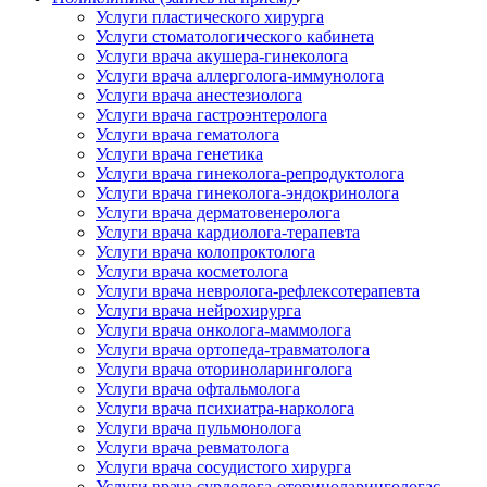
Услуги пластического хирурга
Услуги стоматологического кабинета
Услуги врача акушера-гинеколога
Услуги врача аллерголога-иммунолога
Услуги врача анестезиолога
Услуги врача гастроэнтеролога
Услуги врача гематолога
Услуги врача генетика
Услуги врача гинеколога-репродуктолога
Услуги врача гинеколога-эндокринолога
Услуги врача дерматовенеролога
Услуги врача кардиолога-терапевта
Услуги врача колопроктолога
Услуги врача косметолога
Услуги врача невролога-рефлексотерапевта
Услуги врача нейрохирурга
Услуги врача онколога-маммолога
Услуги врача ортопеда-травматолога
Услуги врача оториноларинголога
Услуги врача офтальмолога
Услуги врача психиатра-нарколога
Услуги врача пульмонолога
Услуги врача ревматолога
Услуги врача сосудистого хирурга
Услуги врача сурдолога-оториноларингологас