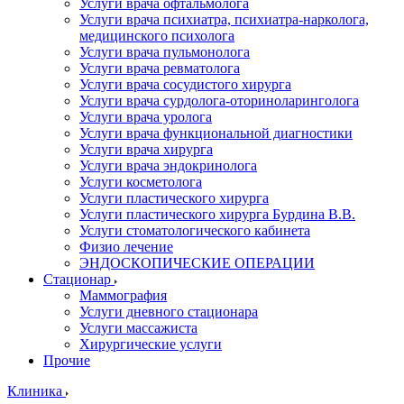
Услуги врача офтальмолога
Услуги врача психиатра, психиатра-нарколога,
медицинского психолога
Услуги врача пульмонолога
Услуги врача ревматолога
Услуги врача сосудистого хирурга
Услуги врача сурдолога-оториноларинголога
Услуги врача уролога
Услуги врача функциональной диагностики
Услуги врача хирурга
Услуги врача эндокринолога
Услуги косметолога
Услуги пластического хирурга
Услуги пластического хирурга Бурдина В.В.
Услуги стоматологического кабинета
Физио лечение
ЭНДОСКОПИЧЕСКИЕ ОПЕРАЦИИ
Стационар
Маммография
Услуги дневного стационара
Услуги массажиста
Хирургические услуги
Прочие
Клиника