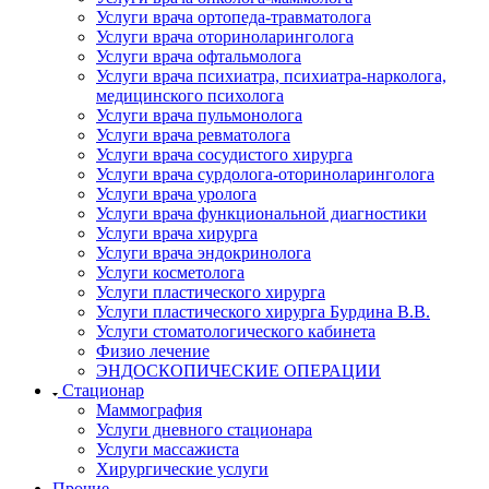
Услуги врача ортопеда-травматолога
Услуги врача оториноларинголога
Услуги врача офтальмолога
Услуги врача психиатра, психиатра-нарколога,
медицинского психолога
Услуги врача пульмонолога
Услуги врача ревматолога
Услуги врача сосудистого хирурга
Услуги врача сурдолога-оториноларинголога
Услуги врача уролога
Услуги врача функциональной диагностики
Услуги врача хирурга
Услуги врача эндокринолога
Услуги косметолога
Услуги пластического хирурга
Услуги пластического хирурга Бурдина В.В.
Услуги стоматологического кабинета
Физио лечение
ЭНДОСКОПИЧЕСКИЕ ОПЕРАЦИИ
Стационар
Маммография
Услуги дневного стационара
Услуги массажиста
Хирургические услуги
Прочие