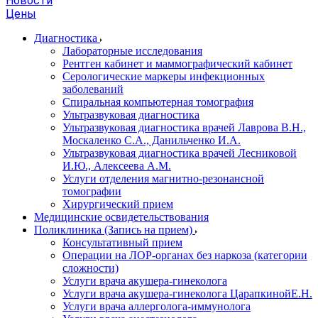
Новости
Цены
Диагностика
Лабораторные исследования
Рентген кабинет и маммографический кабинет
Серологические маркеры инфекционных
заболеваний
Спиральная компьютерная томография
Ультразвуковая диагностика
Ультразвуковая диагностика врачей Лаврова В.Н.,
Москаленко С.А., Данильченко И.А.
Ультразвуковая диагностика врачей Лесниковой
И.Ю., Алексеева А.М.
Услуги отделения магнитно-резонансной
томографии
Хирургический прием
Медицинские освидетельствования
Поликлиника (Запись на прием)
Консультативный прием
Операции на ЛОР-органах без наркоза (категории
сложности)
Услуги врача акушера-гинеколога
Услуги врача акушера-гинеколога ЦарапкинойЕ.Н.
Услуги врача аллерголога-иммунолога