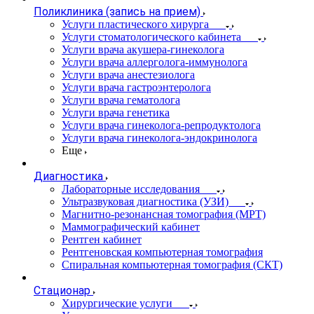
Поликлиника (запись на прием)
Услуги пластического хирурга
Услуги стоматологического кабинета
Услуги врача акушера-гинеколога
Услуги врача аллерголога-иммунолога
Услуги врача анестезиолога
Услуги врача гастроэнтеролога
Услуги врача гематолога
Услуги врача генетика
Услуги врача гинеколога-репродуктолога
Услуги врача гинеколога-эндокринолога
Еще
Диагностика
Лабораторные исследования
Ультразвуковая диагностика (УЗИ)
Магнитно-резонансная томография (МРТ)
Маммографический кабинет
Рентген кабинет
Рентгеновская компьютерная томография
Спиральная компьютерная томография (СКТ)
Стационар
Хирургические услуги