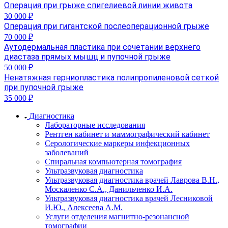
Операция при грыже спигелиевой линии живота
30 000 ₽
Операция при гигантской послеоперационной грыже
70 000 ₽
Аутодермальная пластика при сочетании верхнего
диастаза прямых мышц и пупочной грыже
50 000 ₽
Ненатяжная герниопластика полипропиленовой сеткой
при пупочной грыже
35 000 ₽
Диагностика
Лабораторные исследования
Рентген кабинет и маммографический кабинет
Серологические маркеры инфекционных
заболеваний
Спиральная компьютерная томография
Ультразвуковая диагностика
Ультразвуковая диагностика врачей Лаврова В.Н.,
Москаленко С.А., Данильченко И.А.
Ультразвуковая диагностика врачей Лесниковой
И.Ю., Алексеева А.М.
Услуги отделения магнитно-резонансной
томографии