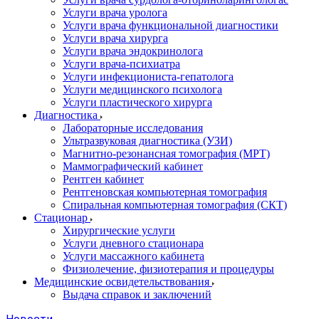
Услуги врача уролога
Услуги врача функциональной диагностики
Услуги врача хирурга
Услуги врача эндокринолога
Услуги врача-психиатра
Услуги инфекциониста-гепатолога
Услуги медицинского психолога
Услуги пластического хирурга
Диагностика
Лабораторные исследования
Ультразвуковая диагностика (УЗИ)
Магнитно-резонансная томография (МРТ)
Маммографический кабинет
Рентген кабинет
Рентгеновская компьютерная томография
Спиральная компьютерная томография (СКТ)
Стационар
Хирургические услуги
Услуги дневного стационара
Услуги массажного кабинета
Физиолечение, физиотерапия и процедуры
Медицинские освидетельствования
Выдача справок и заключений