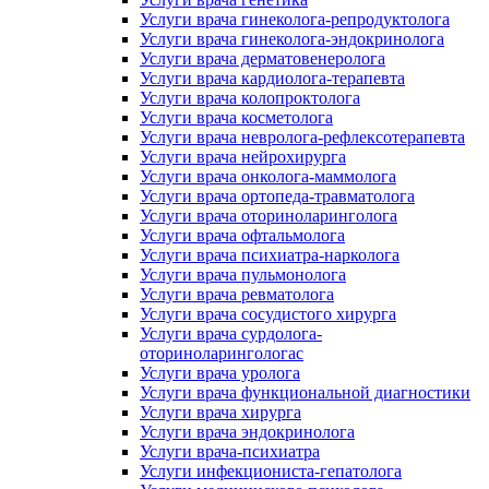
Услуги врача гинеколога-репродуктолога
Услуги врача гинеколога-эндокринолога
Услуги врача дерматовенеролога
Услуги врача кардиолога-терапевта
Услуги врача колопроктолога
Услуги врача косметолога
Услуги врача невролога-рефлексотерапевта
Услуги врача нейрохирурга
Услуги врача онколога-маммолога
Услуги врача ортопеда-травматолога
Услуги врача оториноларинголога
Услуги врача офтальмолога
Услуги врача психиатра-нарколога
Услуги врача пульмонолога
Услуги врача ревматолога
Услуги врача сосудистого хирурга
Услуги врача сурдолога-
оториноларингологас
Услуги врача уролога
Услуги врача функциональной диагностики
Услуги врача хирурга
Услуги врача эндокринолога
Услуги врача-психиатра
Услуги инфекциониста-гепатолога