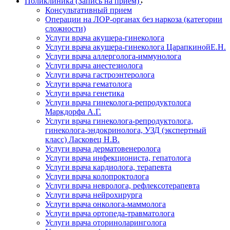
Поликлиника (Запись на прием)
Консультативный прием
Операции на ЛОР-органах без наркоза (категории
сложности)
Услуги врача акушера-гинеколога
Услуги врача акушера-гинеколога ЦарапкинойЕ.Н.
Услуги врача аллерголога-иммунолога
Услуги врача анестезиолога
Услуги врача гастроэнтеролога
Услуги врача гематолога
Услуги врача генетика
Услуги врача гинеколога-репродуктолога
Маркдорфа А.Г.
Услуги врача гинеколога-репродуктолога,
гинеколога-эндокринолога, УЗД (экспертный
класс) Ласковец Н.В.
Услуги врача дерматовенеролога
Услуги врача инфекциониста, гепатолога
Услуги врача кардиолога, терапевта
Услуги врача колопроктолога
Услуги врача невролога, рефлексотерапевта
Услуги врача нейрохирурга
Услуги врача онколога-маммолога
Услуги врача ортопеда-травматолога
Услуги врача оториноларинголога