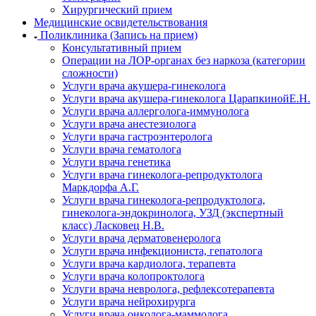
Хирургический прием
Медицинские освидетельствования
Поликлиника (Запись на прием)
Консультативный прием
Операции на ЛОР-органах без наркоза (категории
сложности)
Услуги врача акушера-гинеколога
Услуги врача акушера-гинеколога ЦарапкинойЕ.Н.
Услуги врача аллерголога-иммунолога
Услуги врача анестезиолога
Услуги врача гастроэнтеролога
Услуги врача гематолога
Услуги врача генетика
Услуги врача гинеколога-репродуктолога
Маркдорфа А.Г.
Услуги врача гинеколога-репродуктолога,
гинеколога-эндокринолога, УЗД (экспертный
класс) Ласковец Н.В.
Услуги врача дерматовенеролога
Услуги врача инфекциониста, гепатолога
Услуги врача кардиолога, терапевта
Услуги врача колопроктолога
Услуги врача невролога, рефлексотерапевта
Услуги врача нейрохирурга
Услуги врача онколога-маммолога