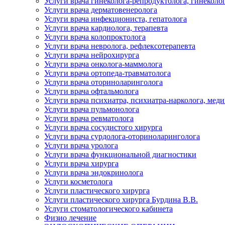
Услуги врача гинеколога-репродуктолога, гинеколо
Услуги врача дерматовенеролога
Услуги врача инфекциониста, гепатолога
Услуги врача кардиолога, терапевта
Услуги врача колопроктолога
Услуги врача невролога, рефлексотерапевта
Услуги врача нейрохирурга
Услуги врача онколога-маммолога
Услуги врача ортопеда-травматолога
Услуги врача оториноларинголога
Услуги врача офтальмолога
Услуги врача психиатра, психиатра-нарколога, мед
Услуги врача пульмонолога
Услуги врача ревматолога
Услуги врача сосудистого хирурга
Услуги врача сурдолога-оториноларинголога
Услуги врача уролога
Услуги врача функциональной диагностики
Услуги врача хирурга
Услуги врача эндокринолога
Услуги косметолога
Услуги пластического хирурга
Услуги пластического хирурга Бурдина В.В.
Услуги стоматологического кабинета
Физио лечение