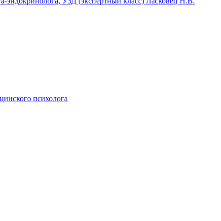
га-эндокринолога, УЗД (экспертный класс) Ласковец Н.В.
ицинского психолога