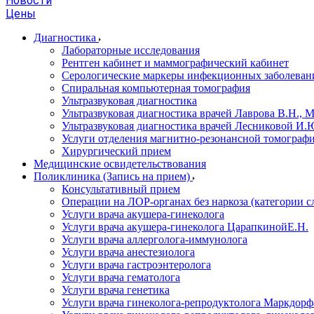
Новости
Цены
Диагностика
Лабораторные исследования
Рентген кабинет и маммографический кабинет
Серологические маркеры инфекционных заболеван
Спиральная компьютерная томография
Ультразвуковая диагностика
Ультразвуковая диагностика врачей Лаврова В.Н., 
Ультразвуковая диагностика врачей Лесниковой И.Ю
Услуги отделения магнитно-резонансной томограф
Хирургический прием
Медицинские освидетельствования
Поликлиника (Запись на прием)
Консультативный прием
Операции на ЛОР-органах без наркоза (категории 
Услуги врача акушера-гинеколога
Услуги врача акушера-гинеколога ЦарапкинойЕ.Н.
Услуги врача аллерголога-иммунолога
Услуги врача анестезиолога
Услуги врача гастроэнтеролога
Услуги врача гематолога
Услуги врача генетика
Услуги врача гинеколога-репродуктолога Маркдорфа