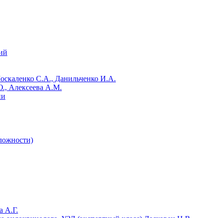
ий
Москаленко С.А., Данильченко И.А.
., Алексеева А.М.
ии
сложности)
 А.Г.