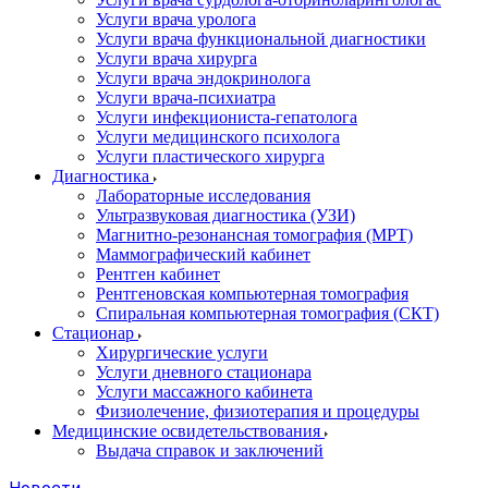
Услуги врача уролога
Услуги врача функциональной диагностики
Услуги врача хирурга
Услуги врача эндокринолога
Услуги врача-психиатра
Услуги инфекциониста-гепатолога
Услуги медицинского психолога
Услуги пластического хирурга
Диагностика
Лабораторные исследования
Ультразвуковая диагностика (УЗИ)
Магнитно-резонансная томография (МРТ)
Маммографический кабинет
Рентген кабинет
Рентгеновская компьютерная томография
Спиральная компьютерная томография (СКТ)
Стационар
Хирургические услуги
Услуги дневного стационара
Услуги массажного кабинета
Физиолечение, физиотерапия и процедуры
Медицинские освидетельствования
Выдача справок и заключений