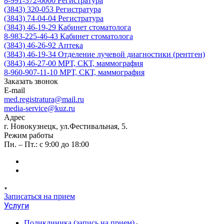
8-991-372-6000
Регистратура
(3843) 320-053
Регистратура
(3843) 74-04-04
Регистратура
(3843) 46-19-29
Кабинет стоматолога
8-983-225-46-43
Кабинет стоматолога
(3843) 46-26-92
Аптека
(3843) 46-19-34
Отделение лучевой диагностики (рентген)
(3843) 46-27-00
МРТ, СКТ, маммография
8-960-907-11-10
МРТ, СКТ, маммография
Заказать звонок
E-mail
med.registratura@mail.ru
media-service@kuz.ru
Адрес
г. Новокузнецк, ул.Фестивальная, 5.
Режим работы
Пн. – Пт.: с 9:00 до 18:00
Записаться на прием
Услуги
Поликлиника (запись на прием)