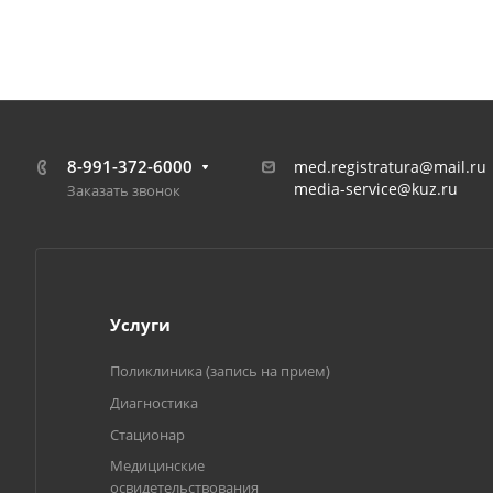
8-991-372-6000
med.registratura@mail.ru
media-service@kuz.ru
Заказать звонок
Услуги
Поликлиника (запись на прием)
Диагностика
Стационар
Медицинские
освидетельствования