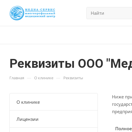
Реквизиты ООО "Мед
—
—
Главная
О клинике
Реквизиты
Ниже при
О клинике
государс
предпри
Лицензии
Полное