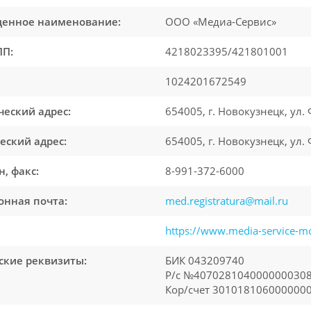
енное наименование:
ООО «Медиа-Сервис»
П:
4218023395/421801001
1024201672549
еский адрес:
654005, г. Новокузнецк, ул. 
еский адрес:
654005, г. Новокузнецк, ул. 
, факс:
8-991-372-6000
онная почта:
med.registratura@mail.ru
https://www.media-service-mc
ские реквизиты:
БИК 043209740
Р/с №40702810400000003084
Кор/счет 301018106000000