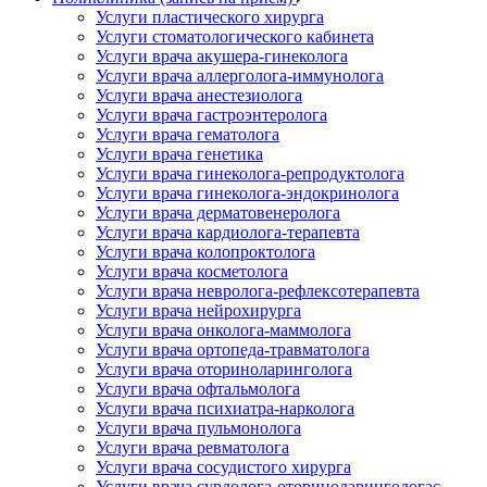
Услуги пластического хирурга
Услуги стоматологического кабинета
Услуги врача акушера-гинеколога
Услуги врача аллерголога-иммунолога
Услуги врача анестезиолога
Услуги врача гастроэнтеролога
Услуги врача гематолога
Услуги врача генетика
Услуги врача гинеколога-репродуктолога
Услуги врача гинеколога-эндокринолога
Услуги врача дерматовенеролога
Услуги врача кардиолога-терапевта
Услуги врача колопроктолога
Услуги врача косметолога
Услуги врача невролога-рефлексотерапевта
Услуги врача нейрохирурга
Услуги врача онколога-маммолога
Услуги врача ортопеда-травматолога
Услуги врача оториноларинголога
Услуги врача офтальмолога
Услуги врача психиатра-нарколога
Услуги врача пульмонолога
Услуги врача ревматолога
Услуги врача сосудистого хирурга
Услуги врача сурдолога-оториноларингологас