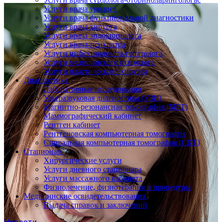
Услуги врача уролога
Услуги врача функциональной диагностики
Услуги врача хирурга
Услуги врача эндокринолога
Услуги врача-психиатра
Услуги инфекциониста-гепатолога
Услуги медицинского психолога
Услуги пластического хирурга
Диагностика
Лабораторные исследования
Ультразвуковая диагностика (УЗИ)
Магнитно-резонансная томография (МРТ)
Маммографический кабинет
Рентген кабинет
Рентгеновская компьютерная томография
Спиральная компьютерная томография (СКТ)
Стационар
Хирургические услуги
Услуги дневного стационара
Услуги массажного кабинета
Физиолечение, физиотерапия и процедуры
Медицинские освидетельствования
Выдача справок и заключений