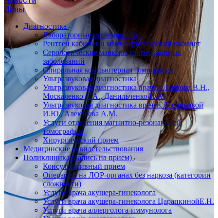
Новости
Цены
Диагностика
Лабораторные исследования
Рентген кабинет и маммографический кабинет
Серологические маркеры инфекционных
заболеваний
Спиральная компьютерная томография
Ультразвуковая диагностика
Ультразвуковая диагностика врачей Лаврова В.Н.,
Москаленко С.А., Данильченко И.А.
Ультразвуковая диагностика врачей Лесниковой
И.Ю., Алексеева А.М.
Услуги отделения магнитно-резонансной
томографии
Хирургический прием
Медицинские освидетельствования
Поликлиника (Запись на прием)
Консультативный прием
Операции на ЛОР-органах без наркоза (категории
сложности)
Услуги врача акушера-гинеколога
Услуги врача акушера-гинеколога ЦарапкинойЕ.Н.
Услуги врача аллерголога-иммунолога