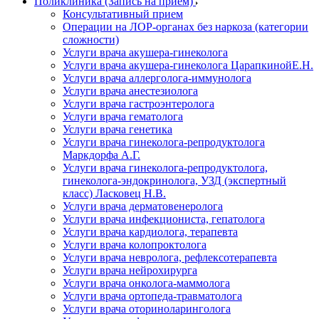
Поликлиника (Запись на прием)
Консультативный прием
Операции на ЛОР-органах без наркоза (категории
сложности)
Услуги врача акушера-гинеколога
Услуги врача акушера-гинеколога ЦарапкинойЕ.Н.
Услуги врача аллерголога-иммунолога
Услуги врача анестезиолога
Услуги врача гастроэнтеролога
Услуги врача гематолога
Услуги врача генетика
Услуги врача гинеколога-репродуктолога
Маркдорфа А.Г.
Услуги врача гинеколога-репродуктолога,
гинеколога-эндокринолога, УЗД (экспертный
класс) Ласковец Н.В.
Услуги врача дерматовенеролога
Услуги врача инфекциониста, гепатолога
Услуги врача кардиолога, терапевта
Услуги врача колопроктолога
Услуги врача невролога, рефлексотерапевта
Услуги врача нейрохирурга
Услуги врача онколога-маммолога
Услуги врача ортопеда-травматолога
Услуги врача оториноларинголога