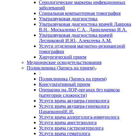
Серологические маркеры инфекционных
заболеваний
Спиральная компьютерная томография
Ультразвуковая диагностика
Ультразвуковая диагностика врачей Лаврова
В.Н., Москаленко С.А., Данильченко И.А.
Ультразвуковая диагностика врачей
Лесниковой И.Ю., Алексеева А.М.
Услуги отделения магнитно-резонансной
томографии
Хирургический прием
Медицинские освидетельствования
Поликлиника (Запись на прием)
Поликлиника (Запись на прием)
Консультативный прием
Операции на ЛОР-органах без наркоза
(категории сложности)
Услуги врача акушера-гинеколога
Услуги врача акушера-гинеколога
ЦарапкинойЕ.Н.
Услуги врача аллерголога-иммунолога
Услуги врача анестезиолога
Услуги врача гастроэнтеролога
Услуги врача гематолога