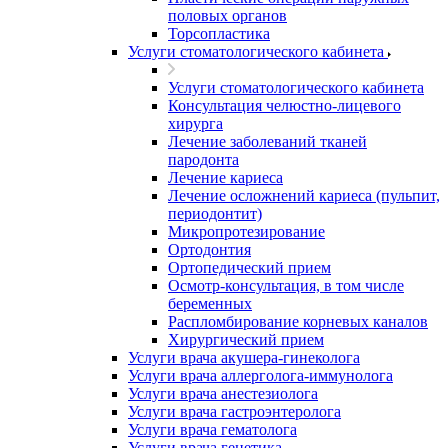
половых органов
Торсопластика
Услуги стоматологического кабинета
Услуги стоматологического кабинета
Консультация челюстно-лицевого
хирурга
Лечение заболеваний тканей
пародонта
Лечение кариеса
Лечение осложнений кариеса (пульпит,
периодонтит)
Микропротезирование
Ортодонтия
Ортопедический прием
Осмотр-консультация, в том числе
беременных
Распломбирование корневых каналов
Хирургический прием
Услуги врача акушера-гинеколога
Услуги врача аллерголога-иммунолога
Услуги врача анестезиолога
Услуги врача гастроэнтеролога
Услуги врача гематолога
Услуги врача генетика