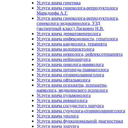
Услуги врача генетика
Услуги врача гинеколога-репродуктолога
Маркдорфа А.Г.
Услуги врача гинеколога-репродуктолога,
гинеколога-эндокринолога, УЗД
(экспертный класс) Ласковец Н.В.
Услуги врача дерматовенеролога
Услуги врача инфекциониста, гепатолога
Услуги врача кардиолога, терапевта
Услуги врача колопроктолога
Услуги врача невролога, рефлексотерапевта
Услуги врача нейрохирурга
Услуги врача онколога-маммолога
Услуги врача ортопеда-травматолога
Услуги врача оториноларинголога
Услуги врача офтальмолога
Услуги врача психиатра, психиатра-
нарколога, медицинского психолога
Услуги врача пульмонолога
Услуги врача ревматолога
Услуги врача сосудистого хирурга
Услуги врача сурдолога-оториноларинголога
Услуги врача уролога
Услуги врача функциональной диагностики
Услуги врача хирурга