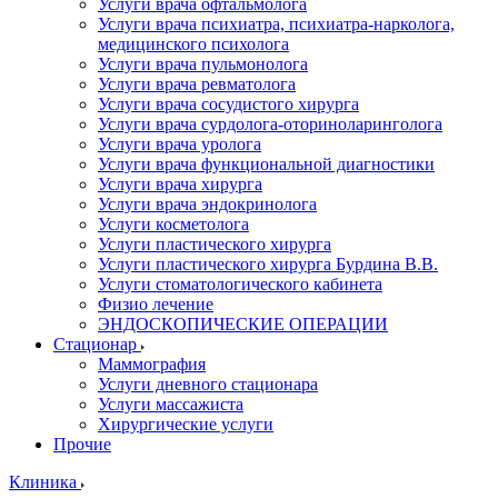
Услуги врача офтальмолога
Услуги врача психиатра, психиатра-нарколога,
медицинского психолога
Услуги врача пульмонолога
Услуги врача ревматолога
Услуги врача сосудистого хирурга
Услуги врача сурдолога-оториноларинголога
Услуги врача уролога
Услуги врача функциональной диагностики
Услуги врача хирурга
Услуги врача эндокринолога
Услуги косметолога
Услуги пластического хирурга
Услуги пластического хирурга Бурдина В.В.
Услуги стоматологического кабинета
Физио лечение
ЭНДОСКОПИЧЕСКИЕ ОПЕРАЦИИ
Стационар
Маммография
Услуги дневного стационара
Услуги массажиста
Хирургические услуги
Прочие
Клиника