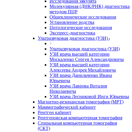
Исследования эякулята
Молекулярная (ДНК/РНК) диагностика
методом ПЦР
Общеклинические исследования
Установление родства
Цитологические исследования
Экспресс-диагностика
Ультразвуковая диагностика (УЗИ)
Ультразвуковая диагностика (УЗИ)
УЗИ врача высшей категории
Москаленко Сергея Александровича
УЗИ врача высшей категории
Алексеева Андрея Михайловича
УЗИ врача Данильченко Ивана
Юрьевича
УЗИ врача Лаврова Виталия
Николаевича
УЗИ врача Лесниковой Инги Юрьевны
Магнитно-резонансная томография (МРТ)
Маммографический кабинет
Рентген кабинет
Рентгеновская компьютерная томография
Спиральная компьютерная томография
(СКТ)