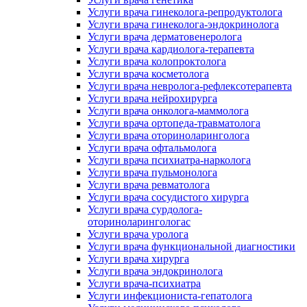
Услуги врача гинеколога-репродуктолога
Услуги врача гинеколога-эндокринолога
Услуги врача дерматовенеролога
Услуги врача кардиолога-терапевта
Услуги врача колопроктолога
Услуги врача косметолога
Услуги врача невролога-рефлексотерапевта
Услуги врача нейрохирурга
Услуги врача онколога-маммолога
Услуги врача ортопеда-травматолога
Услуги врача оториноларинголога
Услуги врача офтальмолога
Услуги врача психиатра-нарколога
Услуги врача пульмонолога
Услуги врача ревматолога
Услуги врача сосудистого хирурга
Услуги врача сурдолога-
оториноларингологас
Услуги врача уролога
Услуги врача функциональной диагностики
Услуги врача хирурга
Услуги врача эндокринолога
Услуги врача-психиатра
Услуги инфекциониста-гепатолога