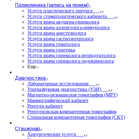
Поликлиника (запись на прием)
Услуги пластического хирурга
Услуги стоматологического кабинета
Услуги врача акушера-гинеколога
Услуги врача аллерголога-иммунолога
Услуги врача анестезиолога
Услуги врача гастроэнтеролога
Услуги врача гематолога
Услуги врача генетика
Услуги врача гинеколога-репродуктолога
Услуги врача гинеколога-эндокринолога
Еще
Диагностика
Лабораторные исследования
Ультразвуковая диагностика (УЗИ)
Магнитно-резонансная томография (МРТ)
Маммографический кабинет
Рентген кабинет
Рентгеновская компьютерная томография
Спиральная компьютерная томография (СКТ)
Стационар
Хирургические услуги