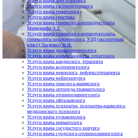
Услуги врача анестезиолога
Услуги врача гастроэнтеролога
Услуги врача гематолога
Услуги врача генетика
Услуги врача гинеколога-репродуктолога
Маркдорфа А.Г.
Услуги врача гинеколога-репродуктолога,
гинеколога-эндокринолога, УЗД (экспертный
класс) Ласковец Н.В.
Услуги врача дерматовенеролога
Услуги врача инфекциониста, гепатолога
Услуги врача кардиолога, терапевта
Услуги врача колопроктолога
Услуги врача невролога, рефлексотерапевта
Услуги врача нейрохирурга
Услуги врача онколога-маммолога
Услуги врача ортопеда-травматолога
Услуги врача оториноларинголога
Услуги врача офтальмолога
Услуги врача психиатра, психиатра-нарколога,
медицинского психолога
Услуги врача пульмонолога
Услуги врача ревматолога
Услуги врача сосудистого хирурга
Услуги врача сурдолога-оториноларинголога