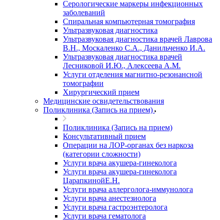
Серологические маркеры инфекционных
заболеваний
Спиральная компьютерная томография
Ультразвуковая диагностика
Ультразвуковая диагностика врачей Лаврова
В.Н., Москаленко С.А., Данильченко И.А.
Ультразвуковая диагностика врачей
Лесниковой И.Ю., Алексеева А.М.
Услуги отделения магнитно-резонансной
томографии
Хирургический прием
Медицинские освидетельствования
Поликлиника (Запись на прием)
Поликлиника (Запись на прием)
Консультативный прием
Операции на ЛОР-органах без наркоза
(категории сложности)
Услуги врача акушера-гинеколога
Услуги врача акушера-гинеколога
ЦарапкинойЕ.Н.
Услуги врача аллерголога-иммунолога
Услуги врача анестезиолога
Услуги врача гастроэнтеролога
Услуги врача гематолога