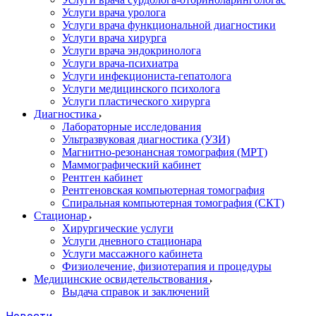
Услуги врача уролога
Услуги врача функциональной диагностики
Услуги врача хирурга
Услуги врача эндокринолога
Услуги врача-психиатра
Услуги инфекциониста-гепатолога
Услуги медицинского психолога
Услуги пластического хирурга
Диагностика
Лабораторные исследования
Ультразвуковая диагностика (УЗИ)
Магнитно-резонансная томография (МРТ)
Маммографический кабинет
Рентген кабинет
Рентгеновская компьютерная томография
Спиральная компьютерная томография (СКТ)
Стационар
Хирургические услуги
Услуги дневного стационара
Услуги массажного кабинета
Физиолечение, физиотерапия и процедуры
Медицинские освидетельствования
Выдача справок и заключений