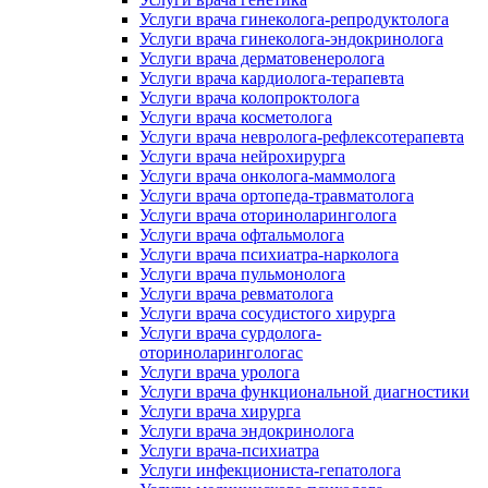
Услуги врача гинеколога-репродуктолога
Услуги врача гинеколога-эндокринолога
Услуги врача дерматовенеролога
Услуги врача кардиолога-терапевта
Услуги врача колопроктолога
Услуги врача косметолога
Услуги врача невролога-рефлексотерапевта
Услуги врача нейрохирурга
Услуги врача онколога-маммолога
Услуги врача ортопеда-травматолога
Услуги врача оториноларинголога
Услуги врача офтальмолога
Услуги врача психиатра-нарколога
Услуги врача пульмонолога
Услуги врача ревматолога
Услуги врача сосудистого хирурга
Услуги врача сурдолога-
оториноларингологас
Услуги врача уролога
Услуги врача функциональной диагностики
Услуги врача хирурга
Услуги врача эндокринолога
Услуги врача-психиатра
Услуги инфекциониста-гепатолога