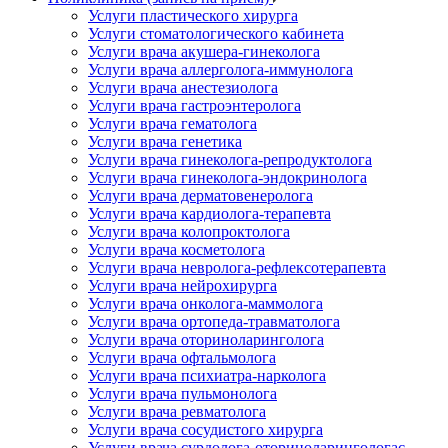
Услуги пластического хирурга
Услуги стоматологического кабинета
Услуги врача акушера-гинеколога
Услуги врача аллерголога-иммунолога
Услуги врача анестезиолога
Услуги врача гастроэнтеролога
Услуги врача гематолога
Услуги врача генетика
Услуги врача гинеколога-репродуктолога
Услуги врача гинеколога-эндокринолога
Услуги врача дерматовенеролога
Услуги врача кардиолога-терапевта
Услуги врача колопроктолога
Услуги врача косметолога
Услуги врача невролога-рефлексотерапевта
Услуги врача нейрохирурга
Услуги врача онколога-маммолога
Услуги врача ортопеда-травматолога
Услуги врача оториноларинголога
Услуги врача офтальмолога
Услуги врача психиатра-нарколога
Услуги врача пульмонолога
Услуги врача ревматолога
Услуги врача сосудистого хирурга
Услуги врача сурдолога-оториноларингологас