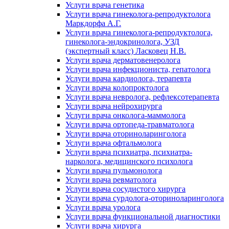
Услуги врача генетика
Услуги врача гинеколога-репродуктолога
Маркдорфа А.Г.
Услуги врача гинеколога-репродуктолога,
гинеколога-эндокринолога, УЗД
(экспертный класс) Ласковец Н.В.
Услуги врача дерматовенеролога
Услуги врача инфекциониста, гепатолога
Услуги врача кардиолога, терапевта
Услуги врача колопроктолога
Услуги врача невролога, рефлексотерапевта
Услуги врача нейрохирурга
Услуги врача онколога-маммолога
Услуги врача ортопеда-травматолога
Услуги врача оториноларинголога
Услуги врача офтальмолога
Услуги врача психиатра, психиатра-
нарколога, медицинского психолога
Услуги врача пульмонолога
Услуги врача ревматолога
Услуги врача сосудистого хирурга
Услуги врача сурдолога-оториноларинголога
Услуги врача уролога
Услуги врача функциональной диагностики
Услуги врача хирурга