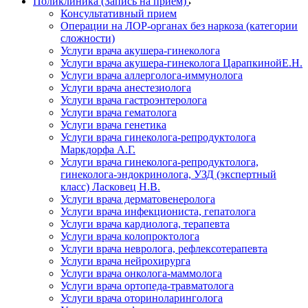
Поликлиника (Запись на прием)
Консультативный прием
Операции на ЛОР-органах без наркоза (категории
сложности)
Услуги врача акушера-гинеколога
Услуги врача акушера-гинеколога ЦарапкинойЕ.Н.
Услуги врача аллерголога-иммунолога
Услуги врача анестезиолога
Услуги врача гастроэнтеролога
Услуги врача гематолога
Услуги врача генетика
Услуги врача гинеколога-репродуктолога
Маркдорфа А.Г.
Услуги врача гинеколога-репродуктолога,
гинеколога-эндокринолога, УЗД (экспертный
класс) Ласковец Н.В.
Услуги врача дерматовенеролога
Услуги врача инфекциониста, гепатолога
Услуги врача кардиолога, терапевта
Услуги врача колопроктолога
Услуги врача невролога, рефлексотерапевта
Услуги врача нейрохирурга
Услуги врача онколога-маммолога
Услуги врача ортопеда-травматолога
Услуги врача оториноларинголога