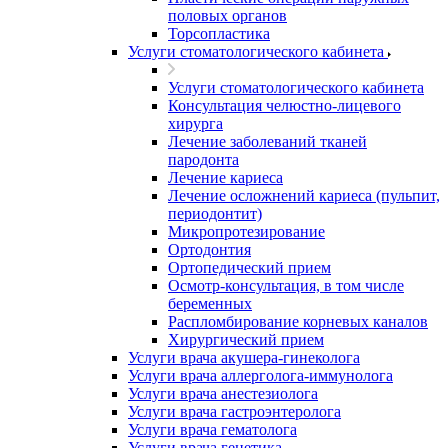
половых органов
Торсопластика
Услуги стоматологического кабинета
Услуги стоматологического кабинета
Консультация челюстно-лицевого
хирурга
Лечение заболеваний тканей
пародонта
Лечение кариеса
Лечение осложнений кариеса (пульпит,
периодонтит)
Микропротезирование
Ортодонтия
Ортопедический прием
Осмотр-консультация, в том числе
беременных
Распломбирование корневых каналов
Хирургический прием
Услуги врача акушера-гинеколога
Услуги врача аллерголога-иммунолога
Услуги врача анестезиолога
Услуги врача гастроэнтеролога
Услуги врача гематолога
Услуги врача генетика