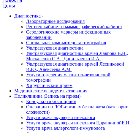
Новости
Цены
Диагностика
Лабораторные исследования
Рентген кабинет и маммографический кабинет
Серологические маркеры инфекционных
заболеваний
Спиральная компьютерная томография
Ультразвуковая диагностика
Ультразвуковая диагностика врачей Лаврова В.Н.,
Москаленко С.А., Данильченко И.А.
Ультразвуковая диагностика врачей Лесниковой
И.Ю., Алексеева А.М.
Услуги отделения магнитно-резонансной
томографии
Хирургический прием
Медицинские освидетельствования
Поликлиника (Запись на прием)
Консультативный прием
Операции на ЛОР-органах без наркоза (категории
сложности)
Услуги врача акушера-гинеколога
Услуги врача акушера-гинеколога ЦарапкинойЕ.Н.
Услуги врача аллерголога-иммунолога