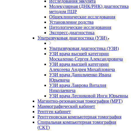
Исследования эякулята
Молекулярная (ДНК/РНК) диагностика
методом ПЦР
Общеклинические исследования
Установление родства
Цитологические исследования
Экспресс-диагностика
Ультразвуковая диагностика (УЗИ)
Ультразвуковая диагностика (УЗИ)
УЗИ врача высшей категории
Москаленко Сергея Александровича
УЗИ врача высшей категории
Алексеева Андрея Михайловича
УЗИ врача Данильченко Ивана
Юрьевича
УЗИ врача Лаврова Виталия
Николаевича
УЗИ врача Лесниковой Инги Юрьевны
Магнитно-резонансная томография (МРТ)
Маммографический кабинет
Рентген кабинет
Рентгеновская компьютерная томография
Спиральная компьютерная томография
(СКТ)