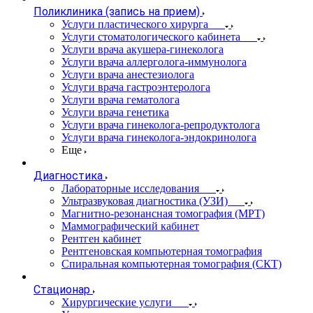
Поликлиника (запись на прием)
Услуги пластического хирурга
Услуги стоматологического кабинета
Услуги врача акушера-гинеколога
Услуги врача аллерголога-иммунолога
Услуги врача анестезиолога
Услуги врача гастроэнтеролога
Услуги врача гематолога
Услуги врача генетика
Услуги врача гинеколога-репродуктолога
Услуги врача гинеколога-эндокринолога
Еще
Диагностика
Лабораторные исследования
Ультразвуковая диагностика (УЗИ)
Магнитно-резонансная томография (МРТ)
Маммографический кабинет
Рентген кабинет
Рентгеновская компьютерная томография
Спиральная компьютерная томография (СКТ)
Стационар
Хирургические услуги