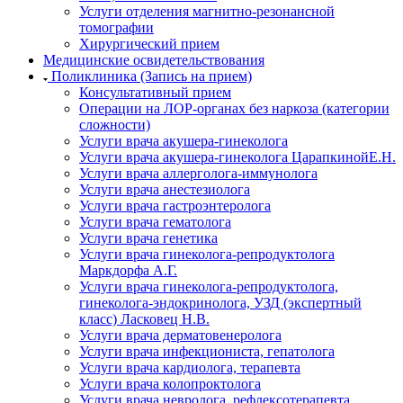
Услуги отделения магнитно-резонансной
томографии
Хирургический прием
Медицинские освидетельствования
Поликлиника (Запись на прием)
Консультативный прием
Операции на ЛОР-органах без наркоза (категории
сложности)
Услуги врача акушера-гинеколога
Услуги врача акушера-гинеколога ЦарапкинойЕ.Н.
Услуги врача аллерголога-иммунолога
Услуги врача анестезиолога
Услуги врача гастроэнтеролога
Услуги врача гематолога
Услуги врача генетика
Услуги врача гинеколога-репродуктолога
Маркдорфа А.Г.
Услуги врача гинеколога-репродуктолога,
гинеколога-эндокринолога, УЗД (экспертный
класс) Ласковец Н.В.
Услуги врача дерматовенеролога
Услуги врача инфекциониста, гепатолога
Услуги врача кардиолога, терапевта
Услуги врача колопроктолога
Услуги врача невролога, рефлексотерапевта