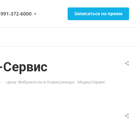
-991-372-6000
Записаться на прием
-Сервис
—
Цена: Фибриноген в Новокузнецке - Медиа-Сервис