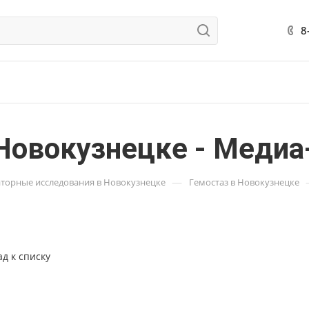
8
 Новокузнецке - Медиа
—
торные исследования в Новокузнецке
Гемостаз в Новокузнецке
ад к списку