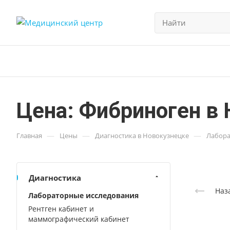
Цена: Фибриноген в
—
—
—
Главная
Цены
Диагностика в Новокузнецке
Лабора
Диагностика
Наз
Лабораторные исследования
Рентген кабинет и
маммографический кабинет