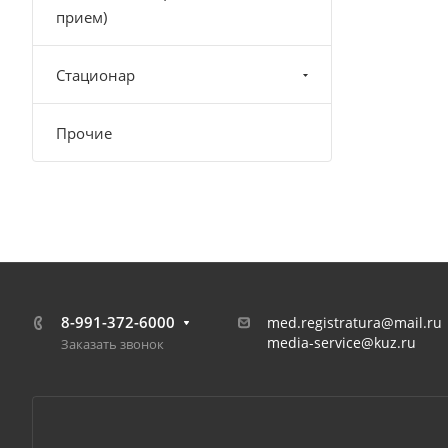
прием)
Стационар
Прочие
8-991-372-6000
med.registratura@mail.ru
media-service@kuz.ru
Заказать звонок