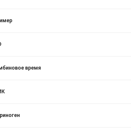
имер
О
мбиновое время
МК
риноген