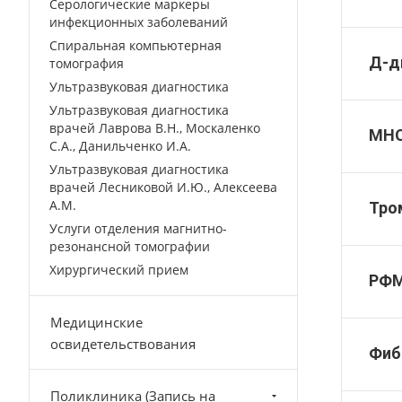
Серологические маркеры
инфекционных заболеваний
Спиральная компьютерная
Д-д
томография
Ультразвуковая диагностика
Ультразвуковая диагностика
врачей Лаврова В.Н., Москаленко
МН
С.А., Данильченко И.А.
Ультразвуковая диагностика
врачей Лесниковой И.Ю., Алексеева
А.М.
Тро
Услуги отделения магнитно-
резонансной томографии
Хирургический прием
РФ
Медицинские
освидетельствования
Фиб
Поликлиника (Запись на