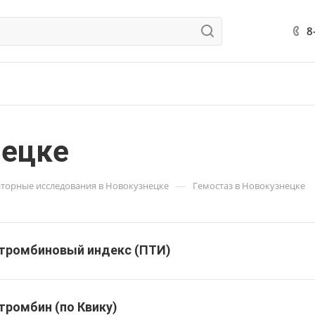
8
нецке
—
торные исследования в Новокузнецке
Гемостаз в Новокузнецке
тромбиновый индекс (ПТИ)
тромбин (по Квику)