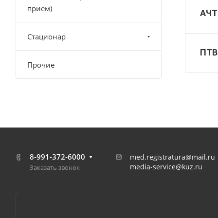
прием)
АЧТ
Стационар
ПТВ
Прочие
8-991-372-6000
med.registratura@mail.ru
media-service@kuz.ru
Заказать звонок