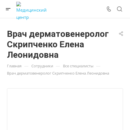
Врач дерматовенеролог
Скрипченко Елена
Леонидовна
—
—
—
Главная
Сотрудники
Все специалисты
Врач дерматовенеролог Скрипченко Елена Леонидовна