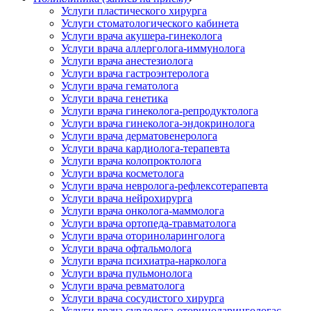
Услуги пластического хирурга
Услуги стоматологического кабинета
Услуги врача акушера-гинеколога
Услуги врача аллерголога-иммунолога
Услуги врача анестезиолога
Услуги врача гастроэнтеролога
Услуги врача гематолога
Услуги врача генетика
Услуги врача гинеколога-репродуктолога
Услуги врача гинеколога-эндокринолога
Услуги врача дерматовенеролога
Услуги врача кардиолога-терапевта
Услуги врача колопроктолога
Услуги врача косметолога
Услуги врача невролога-рефлексотерапевта
Услуги врача нейрохирурга
Услуги врача онколога-маммолога
Услуги врача ортопеда-травматолога
Услуги врача оториноларинголога
Услуги врача офтальмолога
Услуги врача психиатра-нарколога
Услуги врача пульмонолога
Услуги врача ревматолога
Услуги врача сосудистого хирурга
Услуги врача сурдолога-оториноларингологас