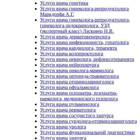
Услуги врача генетика
Услуги врача гинеколога-репродуктолога
Маркдорфа А.Г.
Услуги врача гинеколога-репродуктолога,
гинеколога-эндокринолога, УЗД
(экспертный класс) Ласковец Н.В.
Услуги врача дерматовенеролога
Услуги врача инфекциониста, гепатолога
Услуги врача кардиолога, терапевта
Услуги врача колопроктолога
Услуги врача невролога, рефлексотерапевта
Услуги врача нейрохирурга
Услуги врача онколога-маммолога
Услуги врача ортопеда-травматолога
Услуги врача оториноларинголога
Услуги врача офтальмолога
Услуги врача психиатра, психиатра-
нарколога, медицинского психолога
Услуги врача пульмонолога
Услуги врача ревматолога
Услуги врача сосудистого хирурга
Услуги врача сурдолога-оториноларинголога
Услуги врача уролога
Услуги врача функциональной диагностики
Услуги врача хирурга