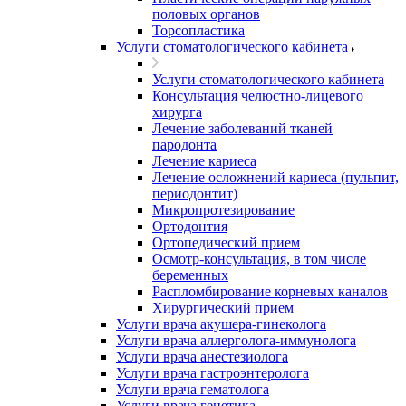
половых органов
Торсопластика
Услуги стоматологического кабинета
Услуги стоматологического кабинета
Консультация челюстно-лицевого
хирурга
Лечение заболеваний тканей
пародонта
Лечение кариеса
Лечение осложнений кариеса (пульпит,
периодонтит)
Микропротезирование
Ортодонтия
Ортопедический прием
Осмотр-консультация, в том числе
беременных
Распломбирование корневых каналов
Хирургический прием
Услуги врача акушера-гинеколога
Услуги врача аллерголога-иммунолога
Услуги врача анестезиолога
Услуги врача гастроэнтеролога
Услуги врача гематолога
Услуги врача генетика