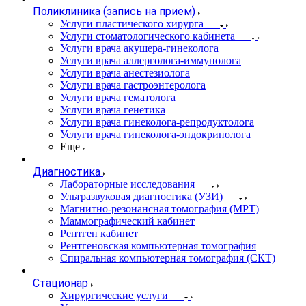
Поликлиника (запись на прием)
Услуги пластического хирурга
Услуги стоматологического кабинета
Услуги врача акушера-гинеколога
Услуги врача аллерголога-иммунолога
Услуги врача анестезиолога
Услуги врача гастроэнтеролога
Услуги врача гематолога
Услуги врача генетика
Услуги врача гинеколога-репродуктолога
Услуги врача гинеколога-эндокринолога
Еще
Диагностика
Лабораторные исследования
Ультразвуковая диагностика (УЗИ)
Магнитно-резонансная томография (МРТ)
Маммографический кабинет
Рентген кабинет
Рентгеновская компьютерная томография
Спиральная компьютерная томография (СКТ)
Стационар
Хирургические услуги