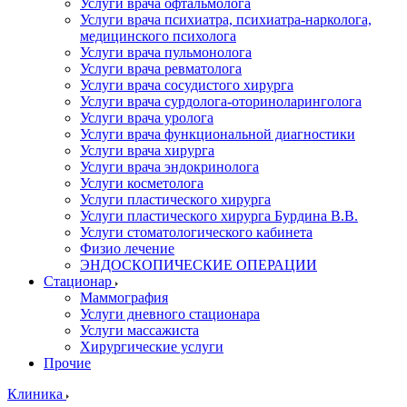
Услуги врача офтальмолога
Услуги врача психиатра, психиатра-нарколога,
медицинского психолога
Услуги врача пульмонолога
Услуги врача ревматолога
Услуги врача сосудистого хирурга
Услуги врача сурдолога-оториноларинголога
Услуги врача уролога
Услуги врача функциональной диагностики
Услуги врача хирурга
Услуги врача эндокринолога
Услуги косметолога
Услуги пластического хирурга
Услуги пластического хирурга Бурдина В.В.
Услуги стоматологического кабинета
Физио лечение
ЭНДОСКОПИЧЕСКИЕ ОПЕРАЦИИ
Стационар
Маммография
Услуги дневного стационара
Услуги массажиста
Хирургические услуги
Прочие
Клиника