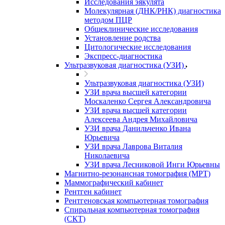
Исследования эякулята
Молекулярная (ДНК/РНК) диагностика
методом ПЦР
Общеклинические исследования
Установление родства
Цитологические исследования
Экспресс-диагностика
Ультразвуковая диагностика (УЗИ)
Ультразвуковая диагностика (УЗИ)
УЗИ врача высшей категории
Москаленко Сергея Александровича
УЗИ врача высшей категории
Алексеева Андрея Михайловича
УЗИ врача Данильченко Ивана
Юрьевича
УЗИ врача Лаврова Виталия
Николаевича
УЗИ врача Лесниковой Инги Юрьевны
Магнитно-резонансная томография (МРТ)
Маммографический кабинет
Рентген кабинет
Рентгеновская компьютерная томография
Спиральная компьютерная томография
(СКТ)