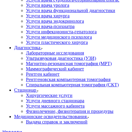
Услуги врача уролога
Услуги врача функциональной диагностики
Услуги врача хирурга
Услуги врача эндокринолога
Услуги врача-психиатра
Услуги инфекциониста-гепатолога
Услуги медицинского психолога
Услуги пластического хирурга
Диагностика
Лабораторные исследования
Ультразвуковая диагностика (УЗИ)
Магнитно-резонансная томография (МРТ)
Маммографический кабинет
Рентген кабинет
Рентгеновская компьютерная томография
Спиральная компьютерная томография (СКТ)
Стационар
Хирургические услуги
Услуги дневного стационара
Услуги массажного кабинета
Физиолечение, физиотерапия и процедуры
Медицинские освидетельствования
Выдача справок и заключений