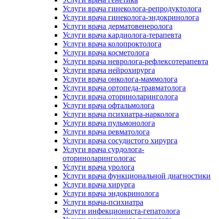
Услуги врача гинеколога-репродуктолога
Услуги врача гинеколога-эндокринолога
Услуги врача дерматовенеролога
Услуги врача кардиолога-терапевта
Услуги врача колопроктолога
Услуги врача косметолога
Услуги врача невролога-рефлексотерапевта
Услуги врача нейрохирурга
Услуги врача онколога-маммолога
Услуги врача ортопеда-травматолога
Услуги врача оториноларинголога
Услуги врача офтальмолога
Услуги врача психиатра-нарколога
Услуги врача пульмонолога
Услуги врача ревматолога
Услуги врача сосудистого хирурга
Услуги врача сурдолога-
оториноларингологас
Услуги врача уролога
Услуги врача функциональной диагностики
Услуги врача хирурга
Услуги врача эндокринолога
Услуги врача-психиатра
Услуги инфекциониста-гепатолога