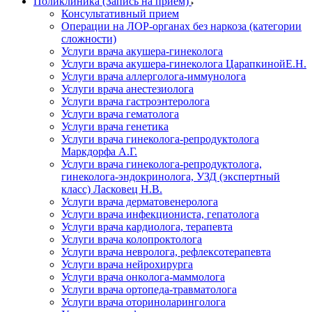
Поликлиника (Запись на прием)
Консультативный прием
Операции на ЛОР-органах без наркоза (категории
сложности)
Услуги врача акушера-гинеколога
Услуги врача акушера-гинеколога ЦарапкинойЕ.Н.
Услуги врача аллерголога-иммунолога
Услуги врача анестезиолога
Услуги врача гастроэнтеролога
Услуги врача гематолога
Услуги врача генетика
Услуги врача гинеколога-репродуктолога
Маркдорфа А.Г.
Услуги врача гинеколога-репродуктолога,
гинеколога-эндокринолога, УЗД (экспертный
класс) Ласковец Н.В.
Услуги врача дерматовенеролога
Услуги врача инфекциониста, гепатолога
Услуги врача кардиолога, терапевта
Услуги врача колопроктолога
Услуги врача невролога, рефлексотерапевта
Услуги врача нейрохирурга
Услуги врача онколога-маммолога
Услуги врача ортопеда-травматолога
Услуги врача оториноларинголога