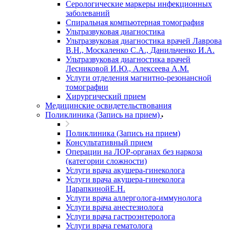
Серологические маркеры инфекционных
заболеваний
Спиральная компьютерная томография
Ультразвуковая диагностика
Ультразвуковая диагностика врачей Лаврова
В.Н., Москаленко С.А., Данильченко И.А.
Ультразвуковая диагностика врачей
Лесниковой И.Ю., Алексеева А.М.
Услуги отделения магнитно-резонансной
томографии
Хирургический прием
Медицинские освидетельствования
Поликлиника (Запись на прием)
Поликлиника (Запись на прием)
Консультативный прием
Операции на ЛОР-органах без наркоза
(категории сложности)
Услуги врача акушера-гинеколога
Услуги врача акушера-гинеколога
ЦарапкинойЕ.Н.
Услуги врача аллерголога-иммунолога
Услуги врача анестезиолога
Услуги врача гастроэнтеролога
Услуги врача гематолога