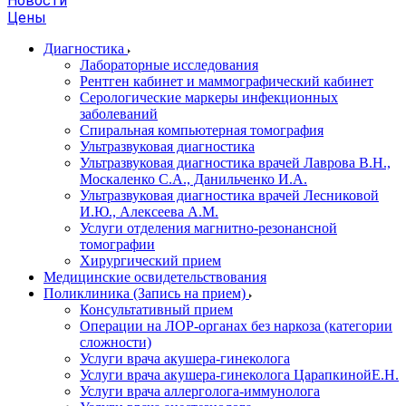
Новости
Цены
Диагностика
Лабораторные исследования
Рентген кабинет и маммографический кабинет
Серологические маркеры инфекционных
заболеваний
Спиральная компьютерная томография
Ультразвуковая диагностика
Ультразвуковая диагностика врачей Лаврова В.Н.,
Москаленко С.А., Данильченко И.А.
Ультразвуковая диагностика врачей Лесниковой
И.Ю., Алексеева А.М.
Услуги отделения магнитно-резонансной
томографии
Хирургический прием
Медицинские освидетельствования
Поликлиника (Запись на прием)
Консультативный прием
Операции на ЛОР-органах без наркоза (категории
сложности)
Услуги врача акушера-гинеколога
Услуги врача акушера-гинеколога ЦарапкинойЕ.Н.
Услуги врача аллерголога-иммунолога