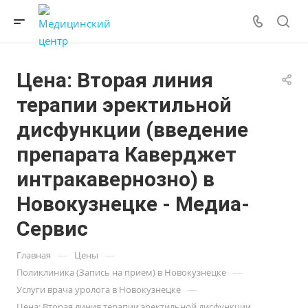
Цена: Вторая линия
терапии эректильной
дисфункции (введение
препарата Каверджет
интракавернозно) в
Новокузнецке - Медиа-
Сервис
—
—
Главная
Цены
—
Поликлиника (Запись на прием) в Новокузнецке
—
Услуги врача уролога в Новокузнецке
Цена: Вторая линия терапии эректильной дисфункции