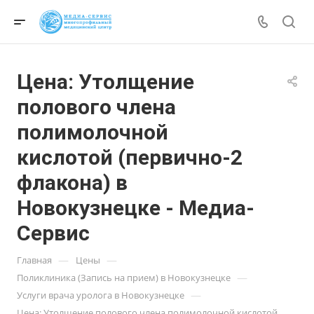
Цена: Утолщение
полового члена
полимолочной
кислотой (первично-2
флакона) в
Новокузнецке - Медиа-
Сервис
—
—
Главная
Цены
—
Поликлиника (Запись на прием) в Новокузнецке
—
Услуги врача уролога в Новокузнецке
Цена: Утолщение полового члена полимолочной кислотой