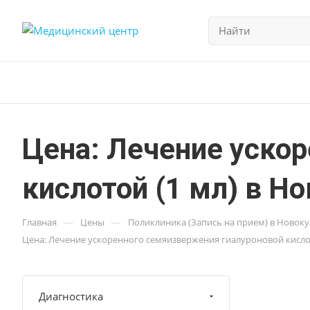
Цена: Лечение уско
кислотой (1 мл) в Н
—
—
Главная
Цены
Поликлиника (Запись на прием) в Новок
Цена: Лечение ускоренного семяизвержения гиалуроновой кислот
Диагностика