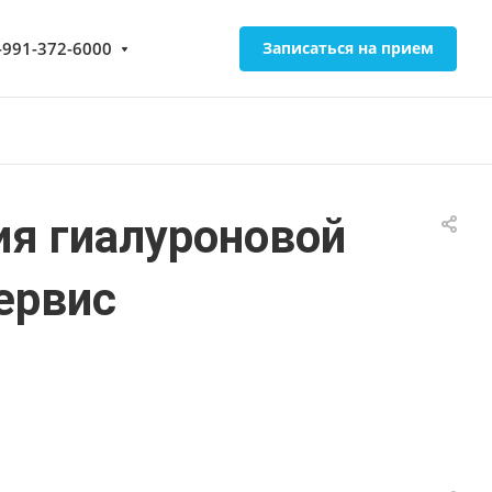
-991-372-6000
Записаться на прием
ия гиалуроновой
ервис