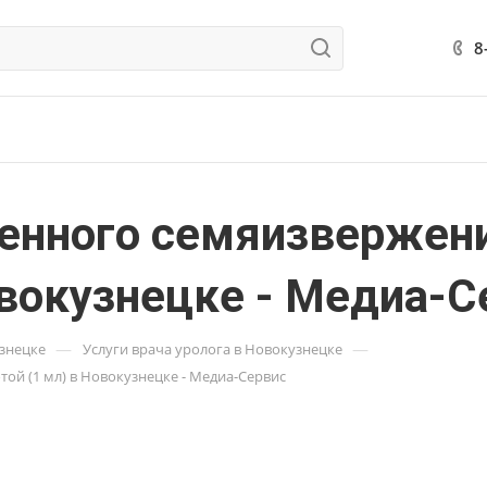
8
ренного семяизвержен
овокузнецке - Медиа-С
—
—
узнецке
Услуги врача уролога в Новокузнецке
ой (1 мл) в Новокузнецке - Медиа-Сервис