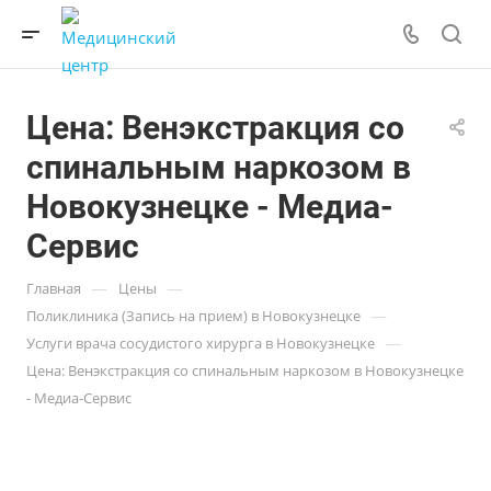
Цена: Венэкстракция со
спинальным наркозом в
Новокузнецке - Медиа-
Сервис
—
—
Главная
Цены
—
Поликлиника (Запись на прием) в Новокузнецке
—
Услуги врача сосудистого хирурга в Новокузнецке
Цена: Венэкстракция со спинальным наркозом в Новокузнецке
- Медиа-Сервис