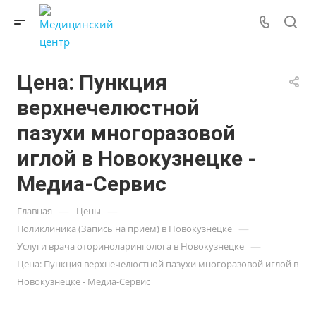
Цена: Пункция
верхнечелюстной
пазухи многоразовой
иглой в Новокузнецке -
Медиа-Сервис
—
—
Главная
Цены
—
Поликлиника (Запись на прием) в Новокузнецке
—
Услуги врача оториноларинголога в Новокузнецке
Цена: Пункция верхнечелюстной пазухи многоразовой иглой в
Новокузнецке - Медиа-Сервис