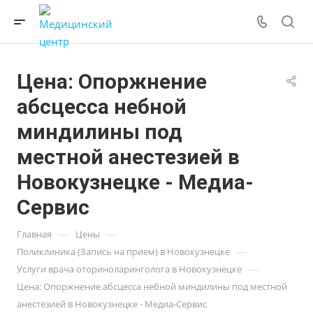
Цена: Опоржнение
абсцесса небной
миндилины под
местной анестезией в
Новокузнецке - Медиа-
Сервис
—
—
Главная
Цены
—
Поликлиника (Запись на прием) в Новокузнецке
—
Услуги врача оториноларинголога в Новокузнецке
Цена: Опоржнение абсцесса небной миндилины под местной
анестезией в Новокузнецке - Медиа-Сервис