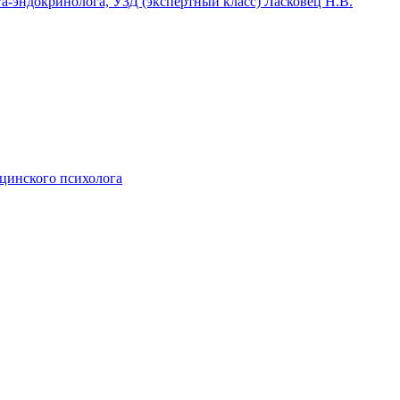
га-эндокринолога, УЗД (экспертный класс) Ласковец Н.В.
ицинского психолога