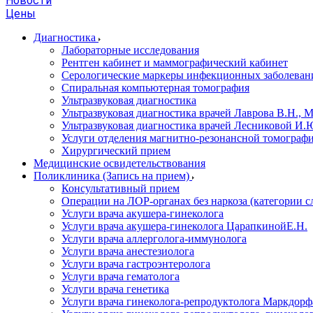
Новости
Цены
Диагностика
Лабораторные исследования
Рентген кабинет и маммографический кабинет
Серологические маркеры инфекционных заболеван
Спиральная компьютерная томография
Ультразвуковая диагностика
Ультразвуковая диагностика врачей Лаврова В.Н., 
Ультразвуковая диагностика врачей Лесниковой И.Ю
Услуги отделения магнитно-резонансной томограф
Хирургический прием
Медицинские освидетельствования
Поликлиника (Запись на прием)
Консультативный прием
Операции на ЛОР-органах без наркоза (категории 
Услуги врача акушера-гинеколога
Услуги врача акушера-гинеколога ЦарапкинойЕ.Н.
Услуги врача аллерголога-иммунолога
Услуги врача анестезиолога
Услуги врача гастроэнтеролога
Услуги врача гематолога
Услуги врача генетика
Услуги врача гинеколога-репродуктолога Маркдорфа