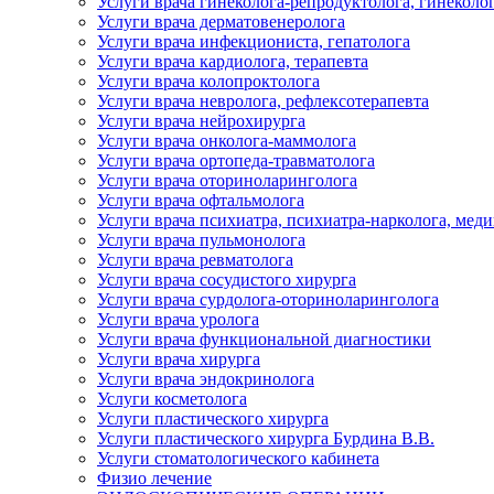
Услуги врача гинеколога-репродуктолога, гинеколо
Услуги врача дерматовенеролога
Услуги врача инфекциониста, гепатолога
Услуги врача кардиолога, терапевта
Услуги врача колопроктолога
Услуги врача невролога, рефлексотерапевта
Услуги врача нейрохирурга
Услуги врача онколога-маммолога
Услуги врача ортопеда-травматолога
Услуги врача оториноларинголога
Услуги врача офтальмолога
Услуги врача психиатра, психиатра-нарколога, мед
Услуги врача пульмонолога
Услуги врача ревматолога
Услуги врача сосудистого хирурга
Услуги врача сурдолога-оториноларинголога
Услуги врача уролога
Услуги врача функциональной диагностики
Услуги врача хирурга
Услуги врача эндокринолога
Услуги косметолога
Услуги пластического хирурга
Услуги пластического хирурга Бурдина В.В.
Услуги стоматологического кабинета
Физио лечение