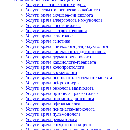
Услуги пластического хирурга
Услуги стоматологического кабинета
Услуги врача акушера-гинеколога
Услуги врача аллерголога-иммунолога
Услуги врача анестезиолога
Услуги врача гастроэнтеролога
Услуги врача гематолога
Услуги врача генетика
Услуги врача гинеколога-репродуктолога
Услуги врача гинеколога-эндокринолога
Услуги врача дерматовенеролога
Услуги врача кардиолога-терапевта
Услуги врача колопроктолога
Услуги врача косметолога
Услуги врача невролога-рефлексотерапевта
Услуги врача нейрохирурга
Услуги врача онколога-маммолога
Услуги врача ортопеда-травматолога
Услуги врача оториноларинголога
Услуги врача офтальмолога
Услуги врача психиатра-нарколога
Услуги врача пульмонолога
Услуги врача ревматолога
Услуги врача сосудистого хирурга
Услуги врача сурдолога-оториноларингологас