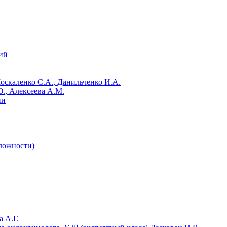
ий
Москаленко С.А., Данильченко И.А.
., Алексеева А.М.
ии
сложности)
 А.Г.