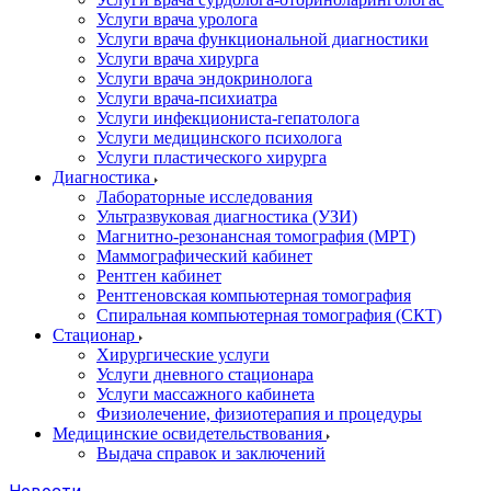
Услуги врача уролога
Услуги врача функциональной диагностики
Услуги врача хирурга
Услуги врача эндокринолога
Услуги врача-психиатра
Услуги инфекциониста-гепатолога
Услуги медицинского психолога
Услуги пластического хирурга
Диагностика
Лабораторные исследования
Ультразвуковая диагностика (УЗИ)
Магнитно-резонансная томография (МРТ)
Маммографический кабинет
Рентген кабинет
Рентгеновская компьютерная томография
Спиральная компьютерная томография (СКТ)
Стационар
Хирургические услуги
Услуги дневного стационара
Услуги массажного кабинета
Физиолечение, физиотерапия и процедуры
Медицинские освидетельствования
Выдача справок и заключений