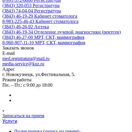
8-991-372-6000
Регистратура
(3843) 320-053
Регистратура
(3843) 74-04-04
Регистратура
(3843) 46-19-29
Кабинет стоматолога
8-983-225-46-43
Кабинет стоматолога
(3843) 46-26-92
Аптека
(3843) 46-19-34
Отделение лучевой диагностики (рентген)
(3843) 46-27-00
МРТ, СКТ, маммография
8-960-907-11-10
МРТ, СКТ, маммография
Заказать звонок
E-mail
med.registratura@mail.ru
media-service@kuz.ru
Адрес
г. Новокузнецк, ул.Фестивальная, 5.
Режим работы
Пн. – Пт.: с 9:00 до 18:00
Записаться на прием
Услуги
Поликлиника (запись на прием)