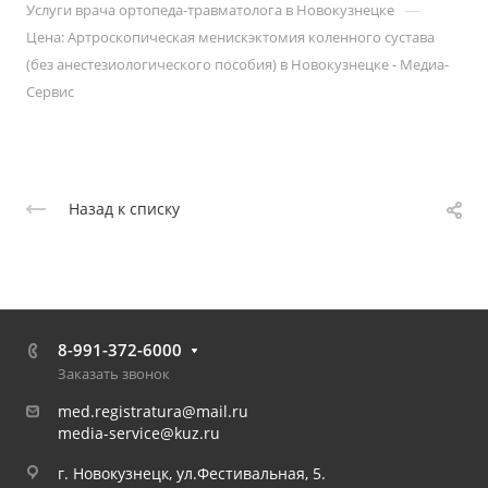
—
Услуги врача ортопеда-травматолога в Новокузнецке
Цена: Артроскопическая менискэктомия коленного сустава
(без анестезиологического пособия) в Новокузнецке - Медиа-
Сервис
Назад к списку
8-991-372-6000
Заказать звонок
med.registratura@mail.ru
media-service@kuz.ru
г. Новокузнецк, ул.Фестивальная, 5.