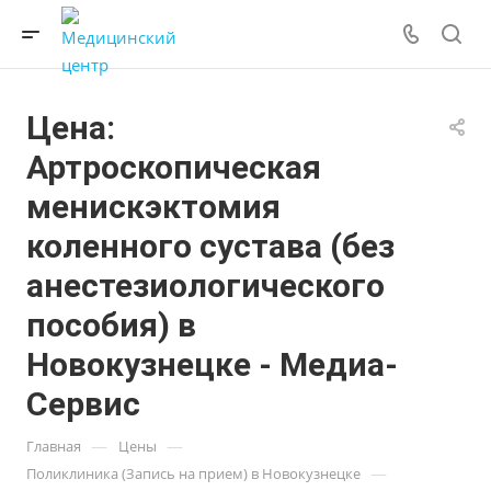
Цена:
Артроскопическая
менискэктомия
коленного сустава (без
анестезиологического
пособия) в
Новокузнецке - Медиа-
Сервис
—
—
Главная
Цены
—
Поликлиника (Запись на прием) в Новокузнецке