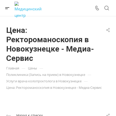
Цена:
Ректороманоскопия в
Новокузнецке - Медиа-
Сервис
—
—
Главная
Цены
—
Поликлиника (Запись на прием) в Новокузнецке
—
Услуги врача колопроктолога в Новокузнецке
Цена: Ректороманоскопия в Новокузнецке - Медиа-Сервис
Назад к списку