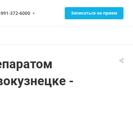
-991-372-6000
Записаться на прием
епаратом
вокузнецке -