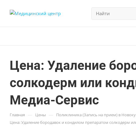
Цена: Удаление бор
солкодерм или конди
Медиа-Сервис
—
—
Главная
Цены
Поликлиника (Запись на прием) в Новок
Цена: Удаление бородавок и кондилом препаратом солкодерм или