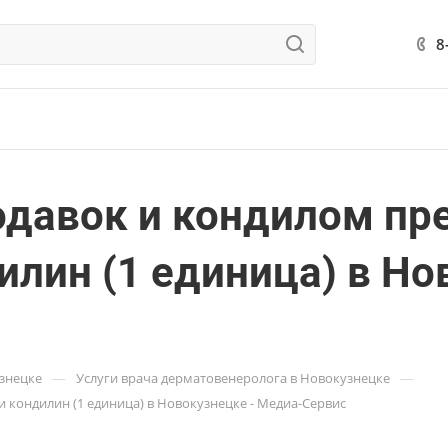
8
одавок и кондилом пр
лин (1 единица) в Но
—
—
узнецке
Услуги врача дерматовенеролога в Новокузнецке
 кондилин (1 единица) в Новокузнецке - Медиа-Сервис