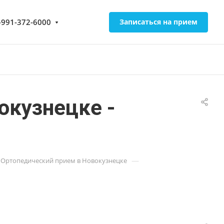
-991-372-6000
Записаться на прием
окузнецке -
—
Ортопедический прием в Новокузнецке