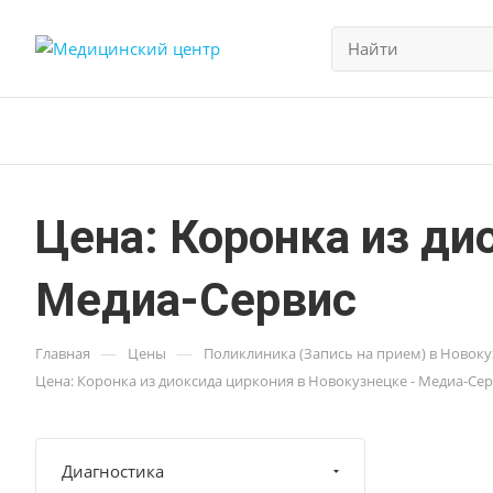
Цена: Коронка из ди
Медиа-Сервис
—
—
Главная
Цены
Поликлиника (Запись на прием) в Новок
Цена: Коронка из диоксида циркония в Новокузнецке - Медиа-Се
Диагностика