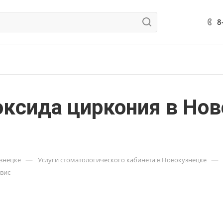
8
оксида циркония в Нов
—
—
узнецке
Услуги стоматологического кабинета в Новокузнецке
рвис