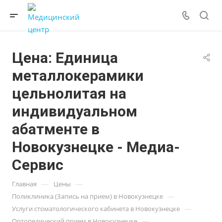
Цена: Единица
металлокерамики
цельнолитая на
индивидуальном
абатменте в
Новокузнецке - Медиа-
Сервис
—
—
Главная
Цены
—
Поликлиника (Запись на прием) в Новокузнецке
—
Услуги стоматологического кабинета в Новокузнецке
—
Ортопедический прием в Новокузнецке