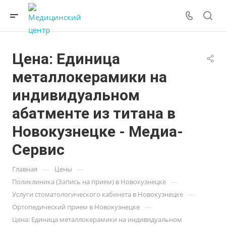
Цена: Единица
металлокерамики на
индивидуальном
абатменте из титана в
Новокузнецке - Медиа-
Сервис
—
—
Главная
Цены
—
Поликлиника (Запись на прием) в Новокузнецке
—
Услуги стоматологического кабинета в Новокузнецке
—
Ортопедический прием в Новокузнецке
Цена: Единица металлокерамики на индивидуальном