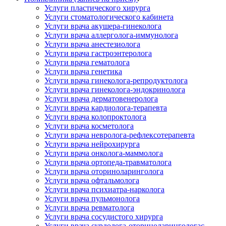
Услуги пластического хирурга
Услуги стоматологического кабинета
Услуги врача акушера-гинеколога
Услуги врача аллерголога-иммунолога
Услуги врача анестезиолога
Услуги врача гастроэнтеролога
Услуги врача гематолога
Услуги врача генетика
Услуги врача гинеколога-репродуктолога
Услуги врача гинеколога-эндокринолога
Услуги врача дерматовенеролога
Услуги врача кардиолога-терапевта
Услуги врача колопроктолога
Услуги врача косметолога
Услуги врача невролога-рефлексотерапевта
Услуги врача нейрохирурга
Услуги врача онколога-маммолога
Услуги врача ортопеда-травматолога
Услуги врача оториноларинголога
Услуги врача офтальмолога
Услуги врача психиатра-нарколога
Услуги врача пульмонолога
Услуги врача ревматолога
Услуги врача сосудистого хирурга
Услуги врача сурдолога-оториноларингологас