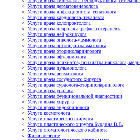
Услуги врача гинеколога-репродуктолога, гинеколо
Услуги врача дерматовенеролога
Услуги врача инфекциониста, гепатолога
Услуги врача кардиолога, терапевта
Услуги врача колопроктолога
Услуги врача невролога, рефлексотерапевта
Услуги врача нейрохирурга
Услуги врача онколога-маммолога
Услуги врача ортопеда-травматолога
Услуги врача оториноларинголога
Услуги врача офтальмолога
Услуги врача психиатра, психиатра-нарколога, мед
Услуги врача пульмонолога
Услуги врача ревматолога
Услуги врача сосудистого хирурга
Услуги врача сурдолога-оториноларинголога
Услуги врача уролога
Услуги врача функциональной диагностики
Услуги врача хирурга
Услуги врача эндокринолога
Услуги косметолога
Услуги пластического хирурга
Услуги пластического хирурга Бурдина В.В.
Услуги стоматологического кабинета
Физио лечение