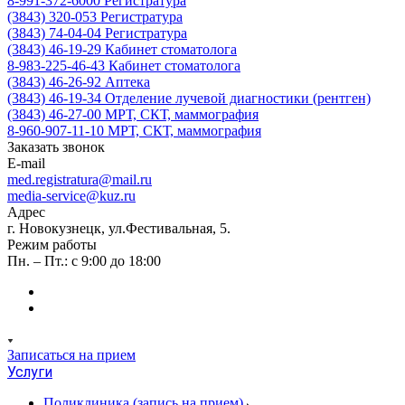
8-991-372-6000
Регистратура
(3843) 320-053
Регистратура
(3843) 74-04-04
Регистратура
(3843) 46-19-29
Кабинет стоматолога
8-983-225-46-43
Кабинет стоматолога
(3843) 46-26-92
Аптека
(3843) 46-19-34
Отделение лучевой диагностики (рентген)
(3843) 46-27-00
МРТ, СКТ, маммография
8-960-907-11-10
МРТ, СКТ, маммография
Заказать звонок
E-mail
med.registratura@mail.ru
media-service@kuz.ru
Адрес
г. Новокузнецк, ул.Фестивальная, 5.
Режим работы
Пн. – Пт.: с 9:00 до 18:00
Записаться на прием
Услуги
Поликлиника (запись на прием)