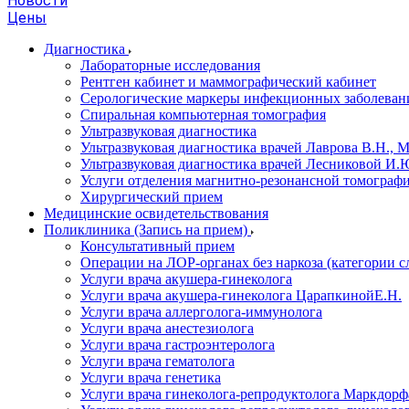
Новости
Цены
Диагностика
Лабораторные исследования
Рентген кабинет и маммографический кабинет
Серологические маркеры инфекционных заболеван
Спиральная компьютерная томография
Ультразвуковая диагностика
Ультразвуковая диагностика врачей Лаврова В.Н., 
Ультразвуковая диагностика врачей Лесниковой И.Ю
Услуги отделения магнитно-резонансной томограф
Хирургический прием
Медицинские освидетельствования
Поликлиника (Запись на прием)
Консультативный прием
Операции на ЛОР-органах без наркоза (категории 
Услуги врача акушера-гинеколога
Услуги врача акушера-гинеколога ЦарапкинойЕ.Н.
Услуги врача аллерголога-иммунолога
Услуги врача анестезиолога
Услуги врача гастроэнтеролога
Услуги врача гематолога
Услуги врача генетика
Услуги врача гинеколога-репродуктолога Маркдорфа