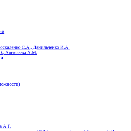
ий
Москаленко С.А., Данильченко И.А.
., Алексеева А.М.
ии
сложности)
 А.Г.