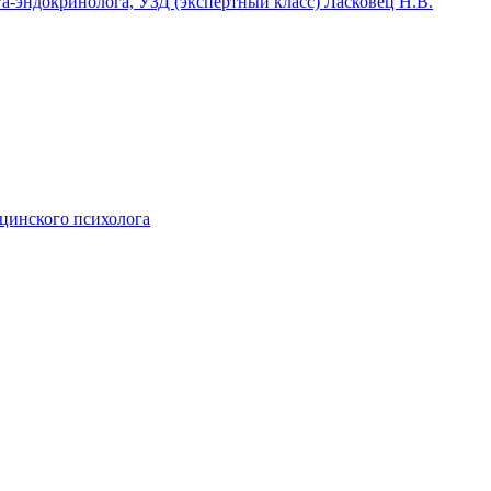
га-эндокринолога, УЗД (экспертный класс) Ласковец Н.В.
ицинского психолога