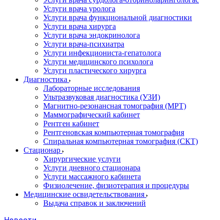
Услуги врача уролога
Услуги врача функциональной диагностики
Услуги врача хирурга
Услуги врача эндокринолога
Услуги врача-психиатра
Услуги инфекциониста-гепатолога
Услуги медицинского психолога
Услуги пластического хирурга
Диагностика
Лабораторные исследования
Ультразвуковая диагностика (УЗИ)
Магнитно-резонансная томография (МРТ)
Маммографический кабинет
Рентген кабинет
Рентгеновская компьютерная томография
Спиральная компьютерная томография (СКТ)
Стационар
Хирургические услуги
Услуги дневного стационара
Услуги массажного кабинета
Физиолечение, физиотерапия и процедуры
Медицинские освидетельствования
Выдача справок и заключений