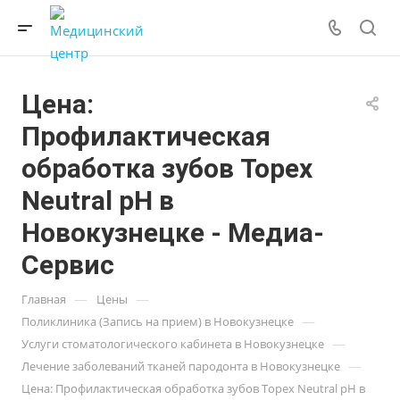
Цена:
Профилактическая
обработка зубов Topex
Neutral pH в
Новокузнецке - Медиа-
Сервис
—
—
Главная
Цены
—
Поликлиника (Запись на прием) в Новокузнецке
—
Услуги стоматологического кабинета в Новокузнецке
—
Лечение заболеваний тканей пародонта в Новокузнецке
Цена: Профилактическая обработка зубов Topex Neutral pH в