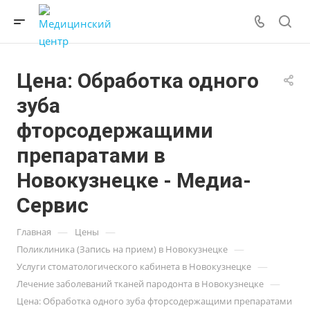
Цена: Обработка одного
зуба
фторсодержащими
препаратами в
Новокузнецке - Медиа-
Сервис
—
—
Главная
Цены
—
Поликлиника (Запись на прием) в Новокузнецке
—
Услуги стоматологического кабинета в Новокузнецке
—
Лечение заболеваний тканей пародонта в Новокузнецке
Цена: Обработка одного зуба фторсодержащими препаратами