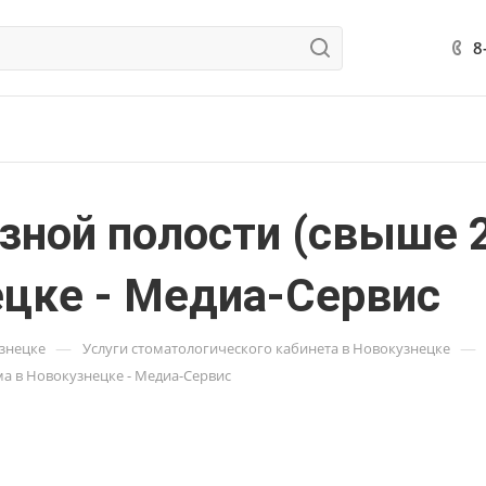
8
зной полости (свыше 
ецке - Медиа-Сервис
—
—
узнецке
Услуги стоматологического кабинета в Новокузнецке
ма в Новокузнецке - Медиа-Сервис