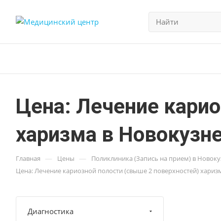
Цена: Лечение карио
харизма в Новокузн
—
—
Главная
Цены
Поликлиника (Запись на прием) в Новок
Цена: Лечение кариозной полости (свыше 2 поверхностей) хариз
Диагностика