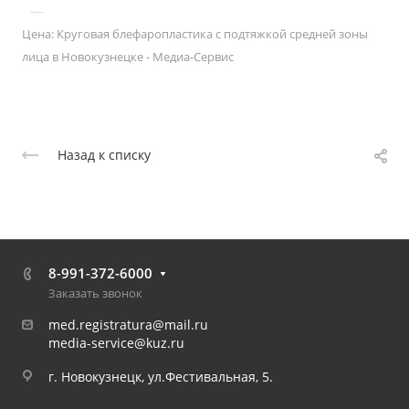
—
Цена: Круговая блефаропластика с подтяжкой средней зоны
лица в Новокузнецке - Медиа-Сервис
Назад к списку
8-991-372-6000
Заказать звонок
med.registratura@mail.ru
media-service@kuz.ru
г. Новокузнецк, ул.Фестивальная, 5.