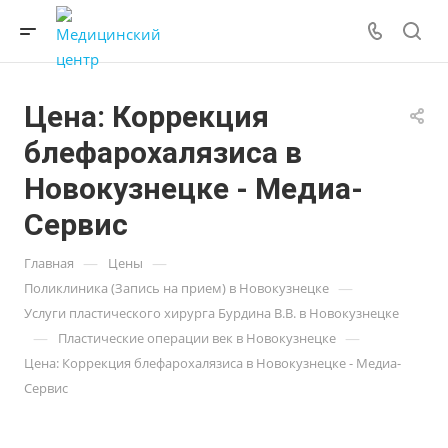
Цена: Коррекция
блефарохалязиса в
Новокузнецке - Медиа-
Сервис
—
—
Главная
Цены
—
Поликлиника (Запись на прием) в Новокузнецке
Услуги пластического хирурга Бурдина В.В. в Новокузнецке
—
—
Пластические операции век в Новокузнецке
Цена: Коррекция блефарохалязиса в Новокузнецке - Медиа-
Сервис