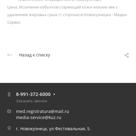
Цена: Иссечение избытков стареющей кожи нижних век с
удалением жировых грыж (1 сторона) в Новокузнецке - Медиа-
Сервис
Назад к списку
8-991-372-6000
Заказать звонок
med.registratura@mail.ru
media-service@kuz.ru
г. Новокузнецк, ул.Фестивальная, 5.