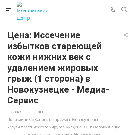
Цена: Иссечение
избытков стареющей
кожи нижних век с
удалением жировых
грыж (1 сторона) в
Новокузнецке - Медиа-
Сервис
—
—
Главная
Цены
—
Поликлиника (Запись на прием) в Новокузнецке
Услуги пластического хирурга Бурдина В.В. в Новокузнецке
—
—
Пластические операции век в Новокузнецке