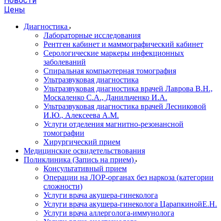
Новости
Цены
Диагностика
Лабораторные исследования
Рентген кабинет и маммографический кабинет
Серологические маркеры инфекционных
заболеваний
Спиральная компьютерная томография
Ультразвуковая диагностика
Ультразвуковая диагностика врачей Лаврова В.Н.,
Москаленко С.А., Данильченко И.А.
Ультразвуковая диагностика врачей Лесниковой
И.Ю., Алексеева А.М.
Услуги отделения магнитно-резонансной
томографии
Хирургический прием
Медицинские освидетельствования
Поликлиника (Запись на прием)
Консультативный прием
Операции на ЛОР-органах без наркоза (категории
сложности)
Услуги врача акушера-гинеколога
Услуги врача акушера-гинеколога ЦарапкинойЕ.Н.
Услуги врача аллерголога-иммунолога