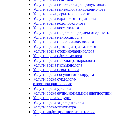
Услуги врача гинеколога-репродуктолога
Услуги врача гинеколога-эндокринолога
Услуги врача дерматовенеролога
Услуги врача кардиолога-терапевта
Услуги врача колопроктолога
Услуги врача косметолога
Услуги врача невролога-рефлексотерапевта
Услуги врача нейрохирурга
Услуги врача онколога-маммолога
Услуги врача ортопеда-травматолога
Услуги врача оториноларинголога
Услуги врача офтальмолога
Услуги врача психиатра-нарколога
Услуги врача пульмонолога
Услуги врача ревматолога
Услуги врача сосудистого хирурга
Услуги врача сурдолога-
оториноларингологас
Услуги врача уролога
Услуги врача функциональной диагностики
Услуги врача хирурга
Услуги врача эндокринолога
Услуги врача-психиатра
Услуги инфекциониста-гепатолога