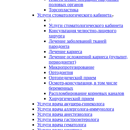
половых органов
Торсопластика
Услуги стоматологического кабинета
Услуги стоматологического кабинета
Консультация челюстно-лицевого
хирурга
Лечение заболеваний тканей
пародонта
Лечение кариеса
Лечение осложнений кариеса (пульпит,
периодонтит)
Микропротезирование
Ортодонтия
Ортопедический прием
Осмотр-консультация, в том числе
беременных
Распломбирование корневых каналов
Хирургический прием
Услуги врача акушера-гинеколога
Услуги врача аллерголога-иммунолога
Услуги врача анестезиолога
Услуги врача гастроэнтеролога
Услуги врача гематолога
Услуги врача генетика