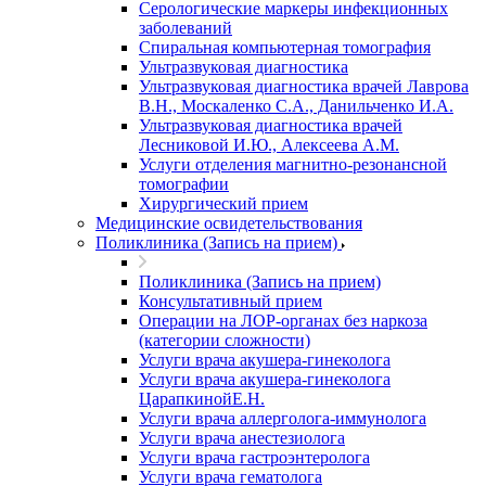
Серологические маркеры инфекционных
заболеваний
Спиральная компьютерная томография
Ультразвуковая диагностика
Ультразвуковая диагностика врачей Лаврова
В.Н., Москаленко С.А., Данильченко И.А.
Ультразвуковая диагностика врачей
Лесниковой И.Ю., Алексеева А.М.
Услуги отделения магнитно-резонансной
томографии
Хирургический прием
Медицинские освидетельствования
Поликлиника (Запись на прием)
Поликлиника (Запись на прием)
Консультативный прием
Операции на ЛОР-органах без наркоза
(категории сложности)
Услуги врача акушера-гинеколога
Услуги врача акушера-гинеколога
ЦарапкинойЕ.Н.
Услуги врача аллерголога-иммунолога
Услуги врача анестезиолога
Услуги врача гастроэнтеролога
Услуги врача гематолога