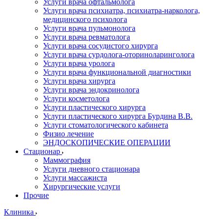
Услуги врача офтальмолога
Услуги врача психиатра, психиатра-нарколога,
медицинского психолога
Услуги врача пульмонолога
Услуги врача ревматолога
Услуги врача сосудистого хирурга
Услуги врача сурдолога-оториноларинголога
Услуги врача уролога
Услуги врача функциональной диагностики
Услуги врача хирурга
Услуги врача эндокринолога
Услуги косметолога
Услуги пластического хирурга
Услуги пластического хирурга Бурдина В.В.
Услуги стоматологического кабинета
Физио лечение
ЭНДОСКОПИЧЕСКИЕ ОПЕРАЦИИ
Стационар
Маммография
Услуги дневного стационара
Услуги массажиста
Хирургические услуги
Прочие
Клиника