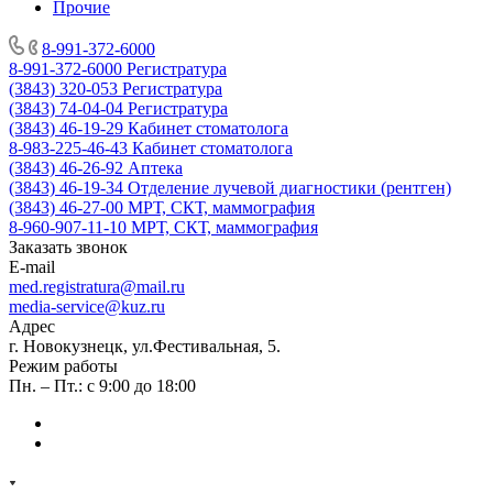
Прочие
8-991-372-6000
8-991-372-6000
Регистратура
(3843) 320-053
Регистратура
(3843) 74-04-04
Регистратура
(3843) 46-19-29
Кабинет стоматолога
8-983-225-46-43
Кабинет стоматолога
(3843) 46-26-92
Аптека
(3843) 46-19-34
Отделение лучевой диагностики (рентген)
(3843) 46-27-00
МРТ, СКТ, маммография
8-960-907-11-10
МРТ, СКТ, маммография
Заказать звонок
E-mail
med.registratura@mail.ru
media-service@kuz.ru
Адрес
г. Новокузнецк, ул.Фестивальная, 5.
Режим работы
Пн. – Пт.: с 9:00 до 18:00