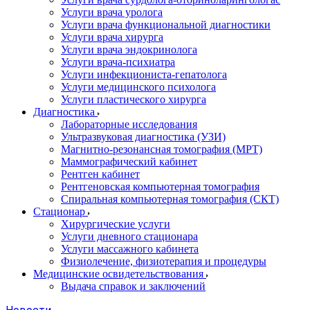
Услуги врача уролога
Услуги врача функциональной диагностики
Услуги врача хирурга
Услуги врача эндокринолога
Услуги врача-психиатра
Услуги инфекциониста-гепатолога
Услуги медицинского психолога
Услуги пластического хирурга
Диагностика
Лабораторные исследования
Ультразвуковая диагностика (УЗИ)
Магнитно-резонансная томография (МРТ)
Маммографический кабинет
Рентген кабинет
Рентгеновская компьютерная томография
Спиральная компьютерная томография (СКТ)
Стационар
Хирургические услуги
Услуги дневного стационара
Услуги массажного кабинета
Физиолечение, физиотерапия и процедуры
Медицинские освидетельствования
Выдача справок и заключений