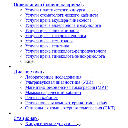
Поликлиника (запись на прием)
Услуги пластического хирурга
Услуги стоматологического кабинета
Услуги врача акушера-гинеколога
Услуги врача аллерголога-иммунолога
Услуги врача анестезиолога
Услуги врача гастроэнтеролога
Услуги врача гематолога
Услуги врача генетика
Услуги врача гинеколога-репродуктолога
Услуги врача гинеколога-эндокринолога
Еще
Диагностика
Лабораторные исследования
Ультразвуковая диагностика (УЗИ)
Магнитно-резонансная томография (МРТ)
Маммографический кабинет
Рентген кабинет
Рентгеновская компьютерная томография
Спиральная компьютерная томография (СКТ)
Стационар
Хирургические услуги