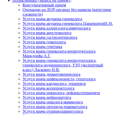
Поликлиника (Запись на прием)
Консультативный прием
Операции на ЛОР-органах без наркоза (категории
сложности)
Услуги врача акушера-гинеколога
Услуги врача акушера-гинеколога ЦарапкинойЕ.Н.
Услуги врача аллерголога-иммунолога
Услуги врача анестезиолога
Услуги врача гастроэнтеролога
Услуги врача гематолога
Услуги врача генетика
Услуги врача гинеколога-репродуктолога
Маркдорфа А.Г.
Услуги врача гинеколога-репродуктолога,
гинеколога-эндокринолога, УЗД (экспертный
класс) Ласковец Н.В.
Услуги врача дерматовенеролога
Услуги врача инфекциониста, гепатолога
Услуги врача кардиолога, терапевта
Услуги врача колопроктолога
Услуги врача невролога, рефлексотерапевта
Услуги врача нейрохирурга
Услуги врача онколога-маммолога
Услуги врача ортопеда-травматолога
Услуги врача оториноларинголога