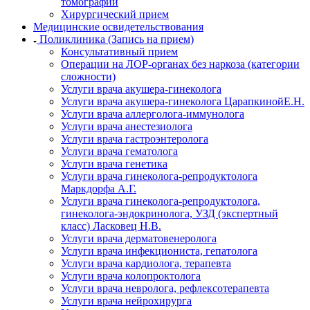
томографии
Хирургический прием
Медицинские освидетельствования
Поликлиника (Запись на прием)
Консультативный прием
Операции на ЛОР-органах без наркоза (категории
сложности)
Услуги врача акушера-гинеколога
Услуги врача акушера-гинеколога ЦарапкинойЕ.Н.
Услуги врача аллерголога-иммунолога
Услуги врача анестезиолога
Услуги врача гастроэнтеролога
Услуги врача гематолога
Услуги врача генетика
Услуги врача гинеколога-репродуктолога
Маркдорфа А.Г.
Услуги врача гинеколога-репродуктолога,
гинеколога-эндокринолога, УЗД (экспертный
класс) Ласковец Н.В.
Услуги врача дерматовенеролога
Услуги врача инфекциониста, гепатолога
Услуги врача кардиолога, терапевта
Услуги врача колопроктолога
Услуги врача невролога, рефлексотерапевта
Услуги врача нейрохирурга