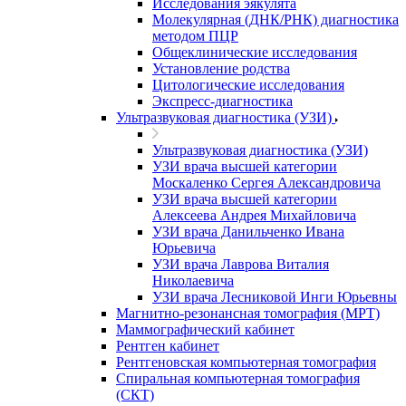
Исследования эякулята
Молекулярная (ДНК/РНК) диагностика
методом ПЦР
Общеклинические исследования
Установление родства
Цитологические исследования
Экспресс-диагностика
Ультразвуковая диагностика (УЗИ)
Ультразвуковая диагностика (УЗИ)
УЗИ врача высшей категории
Москаленко Сергея Александровича
УЗИ врача высшей категории
Алексеева Андрея Михайловича
УЗИ врача Данильченко Ивана
Юрьевича
УЗИ врача Лаврова Виталия
Николаевича
УЗИ врача Лесниковой Инги Юрьевны
Магнитно-резонансная томография (МРТ)
Маммографический кабинет
Рентген кабинет
Рентгеновская компьютерная томография
Спиральная компьютерная томография
(СКТ)