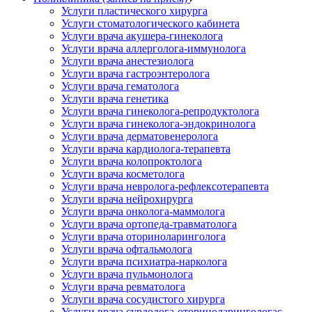
Услуги пластического хирурга
Услуги стоматологического кабинета
Услуги врача акушера-гинеколога
Услуги врача аллерголога-иммунолога
Услуги врача анестезиолога
Услуги врача гастроэнтеролога
Услуги врача гематолога
Услуги врача генетика
Услуги врача гинеколога-репродуктолога
Услуги врача гинеколога-эндокринолога
Услуги врача дерматовенеролога
Услуги врача кардиолога-терапевта
Услуги врача колопроктолога
Услуги врача косметолога
Услуги врача невролога-рефлексотерапевта
Услуги врача нейрохирурга
Услуги врача онколога-маммолога
Услуги врача ортопеда-травматолога
Услуги врача оториноларинголога
Услуги врача офтальмолога
Услуги врача психиатра-нарколога
Услуги врача пульмонолога
Услуги врача ревматолога
Услуги врача сосудистого хирурга
Услуги врача сурдолога-оториноларингологас