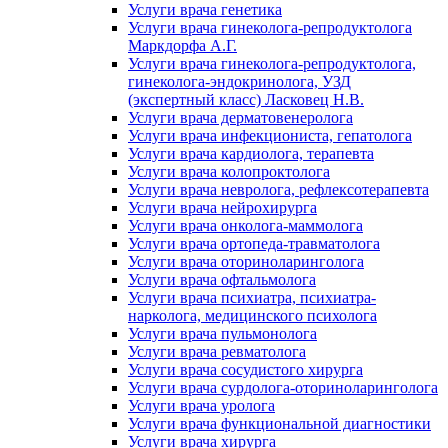
Услуги врача генетика
Услуги врача гинеколога-репродуктолога
Маркдорфа А.Г.
Услуги врача гинеколога-репродуктолога,
гинеколога-эндокринолога, УЗД
(экспертный класс) Ласковец Н.В.
Услуги врача дерматовенеролога
Услуги врача инфекциониста, гепатолога
Услуги врача кардиолога, терапевта
Услуги врача колопроктолога
Услуги врача невролога, рефлексотерапевта
Услуги врача нейрохирурга
Услуги врача онколога-маммолога
Услуги врача ортопеда-травматолога
Услуги врача оториноларинголога
Услуги врача офтальмолога
Услуги врача психиатра, психиатра-
нарколога, медицинского психолога
Услуги врача пульмонолога
Услуги врача ревматолога
Услуги врача сосудистого хирурга
Услуги врача сурдолога-оториноларинголога
Услуги врача уролога
Услуги врача функциональной диагностики
Услуги врача хирурга