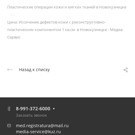
Пластические операции кожи и мягких тканей в Новокузнецке
—
Цена: Иссечение дефектов кожи с реконструктивно-
пластическим компонентом 1 кв.см. в Новокузнецке - Медиа-
Сервис
Назад к списку
8-991-372-6000
Заказать звонок
med.registratura@mail.ru
media-service@kuz.ru