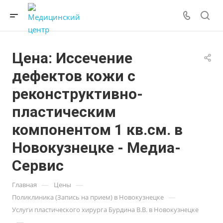
Цена: Иссечение
дефектов кожи с
реконструктивно-
пластическим
компонентом 1 кв.см. в
Новокузнецке - Медиа-
Сервис
—
—
Главная
Цены
—
Поликлиника (Запись на прием) в Новокузнецке
Услуги пластического хирурга Бурдина В.В. в Новокузнецке
—