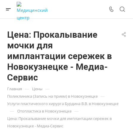
Цена: Прокалывание
мочки для
имплантации сережек в
Новокузнецке - Медиа-
Сервис
—
—
Главная
Цены
—
Поликлиника (Запись на прием) в Новокузнецке
Услуги пластического хирурга Бурдина В.В. в Новокузнецке
—
—
Отопластика в Новокузнецке
Цена: Прокалывание мочки для имплантации сережек в
Новокузнецке - Медиа-Сервис