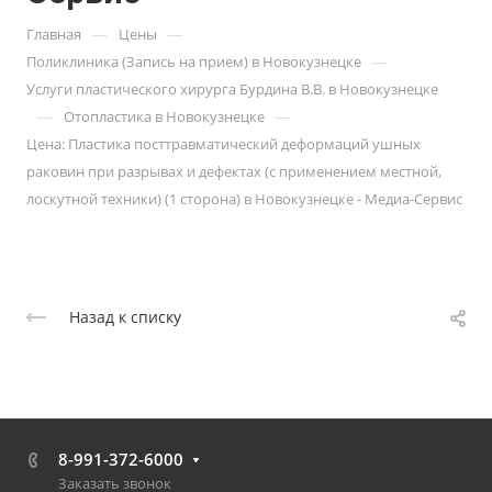
—
—
Главная
Цены
—
Поликлиника (Запись на прием) в Новокузнецке
Услуги пластического хирурга Бурдина В.В. в Новокузнецке
—
—
Отопластика в Новокузнецке
Цена: Пластика посттравматический деформаций ушных
раковин при разрывах и дефектах (с применением местной,
лоскутной техники) (1 сторона) в Новокузнецке - Медиа-Сервис
Назад к списку
8-991-372-6000
Заказать звонок