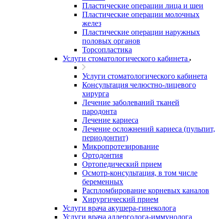
Пластические операции лица и шеи
Пластические операции молочных
желез
Пластические операции наружных
половых органов
Торсопластика
Услуги стоматологического кабинета
Услуги стоматологического кабинета
Консультация челюстно-лицевого
хирурга
Лечение заболеваний тканей
пародонта
Лечение кариеса
Лечение осложнений кариеса (пульпит,
периодонтит)
Микропротезирование
Ортодонтия
Ортопедический прием
Осмотр-консультация, в том числе
беременных
Распломбирование корневых каналов
Хирургический прием
Услуги врача акушера-гинеколога
Услуги врача аллерголога-иммунолога