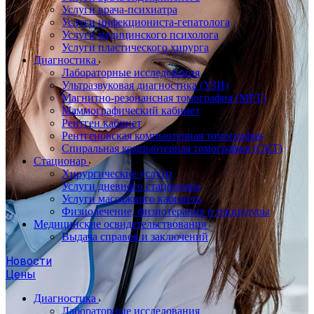
Услуги врача-психиатра
Услуги инфекциониста-гепатолога
Услуги медицинского психолога
Услуги пластического хирурга
Диагностика
Лабораторные исследования
Ультразвуковая диагностика (УЗИ)
Магнитно-резонансная томография (МРТ)
Маммографический кабинет
Рентген кабинет
Рентгеновская компьютерная томография
Спиральная компьютерная томография (СКТ)
Стационар
Хирургические услуги
Услуги дневного стационара
Услуги массажного кабинета
Физиолечение, физиотерапия и процедуры
Медицинские освидетельствования
Выдача справок и заключений
Новости
Цены
Диагностика
Лабораторные исследования