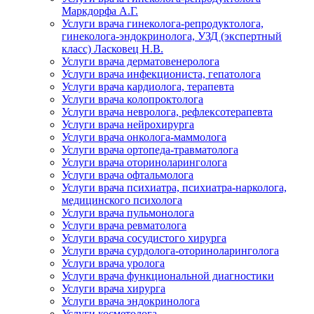
Маркдорфа А.Г.
Услуги врача гинеколога-репродуктолога,
гинеколога-эндокринолога, УЗД (экспертный
класс) Ласковец Н.В.
Услуги врача дерматовенеролога
Услуги врача инфекциониста, гепатолога
Услуги врача кардиолога, терапевта
Услуги врача колопроктолога
Услуги врача невролога, рефлексотерапевта
Услуги врача нейрохирурга
Услуги врача онколога-маммолога
Услуги врача ортопеда-травматолога
Услуги врача оториноларинголога
Услуги врача офтальмолога
Услуги врача психиатра, психиатра-нарколога,
медицинского психолога
Услуги врача пульмонолога
Услуги врача ревматолога
Услуги врача сосудистого хирурга
Услуги врача сурдолога-оториноларинголога
Услуги врача уролога
Услуги врача функциональной диагностики
Услуги врача хирурга
Услуги врача эндокринолога
Услуги косметолога