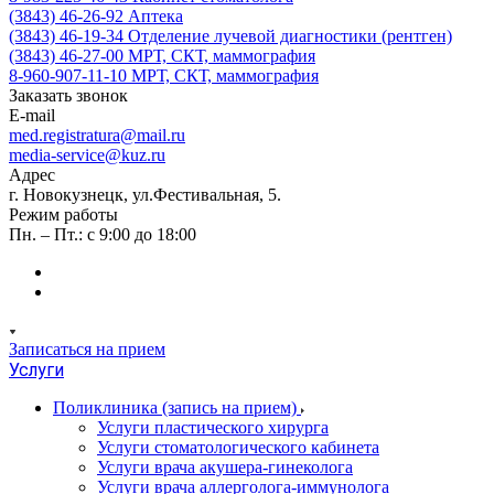
(3843) 46-26-92
Аптека
(3843) 46-19-34
Отделение лучевой диагностики (рентген)
(3843) 46-27-00
МРТ, СКТ, маммография
8-960-907-11-10
МРТ, СКТ, маммография
Заказать звонок
E-mail
med.registratura@mail.ru
media-service@kuz.ru
Адрес
г. Новокузнецк, ул.Фестивальная, 5.
Режим работы
Пн. – Пт.: с 9:00 до 18:00
Записаться на прием
Услуги
Поликлиника (запись на прием)
Услуги пластического хирурга
Услуги стоматологического кабинета
Услуги врача акушера-гинеколога
Услуги врача аллерголога-иммунолога