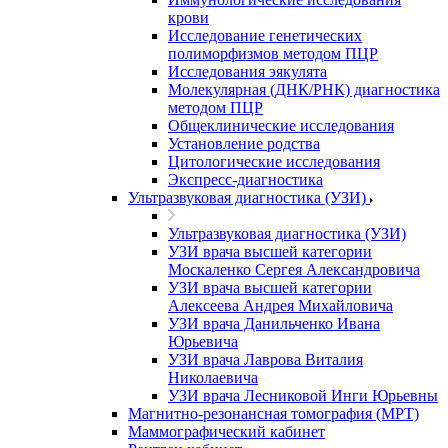
крови
Исследование генетических
полиморфизмов методом ПЦР
Исследования эякулята
Молекулярная (ДНК/РНК) диагностика
методом ПЦР
Общеклинические исследования
Установление родства
Цитологические исследования
Экспресс-диагностика
Ультразвуковая диагностика (УЗИ)
Ультразвуковая диагностика (УЗИ)
УЗИ врача высшей категории
Москаленко Сергея Александровича
УЗИ врача высшей категории
Алексеева Андрея Михайловича
УЗИ врача Данильченко Ивана
Юрьевича
УЗИ врача Лаврова Виталия
Николаевича
УЗИ врача Лесниковой Инги Юрьевны
Магнитно-резонансная томография (МРТ)
Маммографический кабинет