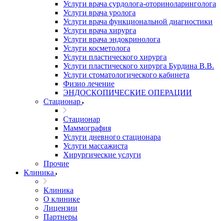
Услуги врача сурдолога-оториноларинголога
Услуги врача уролога
Услуги врача функциональной диагностики
Услуги врача хирурга
Услуги врача эндокринолога
Услуги косметолога
Услуги пластического хирурга
Услуги пластического хирурга Бурдина В.В.
Услуги стоматологического кабинета
Физио лечение
ЭНДОСКОПИЧЕСКИЕ ОПЕРАЦИИ
Стационар
Стационар
Маммография
Услуги дневного стационара
Услуги массажиста
Хирургические услуги
Прочие
Клиника
Клиника
О клинике
Лицензии
Партнеры