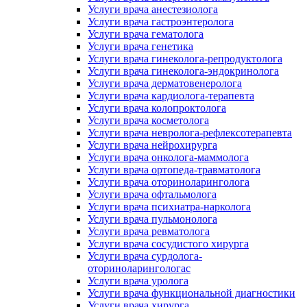
Услуги врача анестезиолога
Услуги врача гастроэнтеролога
Услуги врача гематолога
Услуги врача генетика
Услуги врача гинеколога-репродуктолога
Услуги врача гинеколога-эндокринолога
Услуги врача дерматовенеролога
Услуги врача кардиолога-терапевта
Услуги врача колопроктолога
Услуги врача косметолога
Услуги врача невролога-рефлексотерапевта
Услуги врача нейрохирурга
Услуги врача онколога-маммолога
Услуги врача ортопеда-травматолога
Услуги врача оториноларинголога
Услуги врача офтальмолога
Услуги врача психиатра-нарколога
Услуги врача пульмонолога
Услуги врача ревматолога
Услуги врача сосудистого хирурга
Услуги врача сурдолога-
оториноларингологас
Услуги врача уролога
Услуги врача функциональной диагностики
Услуги врача хирурга