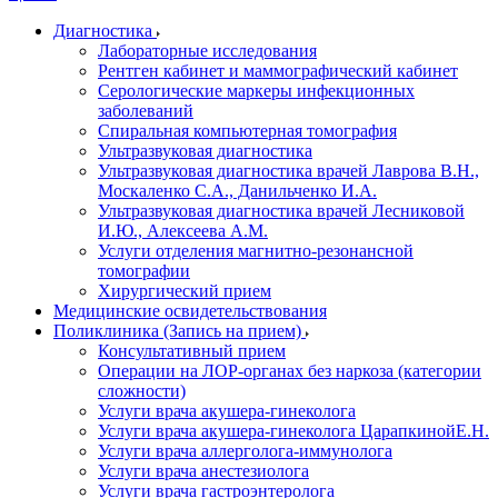
Диагностика
Лабораторные исследования
Рентген кабинет и маммографический кабинет
Серологические маркеры инфекционных
заболеваний
Спиральная компьютерная томография
Ультразвуковая диагностика
Ультразвуковая диагностика врачей Лаврова В.Н.,
Москаленко С.А., Данильченко И.А.
Ультразвуковая диагностика врачей Лесниковой
И.Ю., Алексеева А.М.
Услуги отделения магнитно-резонансной
томографии
Хирургический прием
Медицинские освидетельствования
Поликлиника (Запись на прием)
Консультативный прием
Операции на ЛОР-органах без наркоза (категории
сложности)
Услуги врача акушера-гинеколога
Услуги врача акушера-гинеколога ЦарапкинойЕ.Н.
Услуги врача аллерголога-иммунолога
Услуги врача анестезиолога
Услуги врача гастроэнтеролога