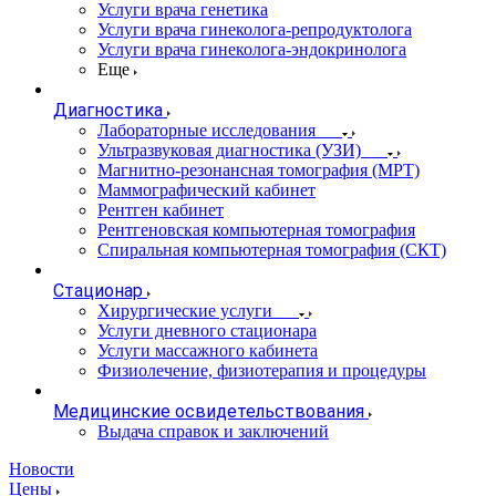
Услуги врача генетика
Услуги врача гинеколога-репродуктолога
Услуги врача гинеколога-эндокринолога
Еще
Диагностика
Лабораторные исследования
Ультразвуковая диагностика (УЗИ)
Магнитно-резонансная томография (МРТ)
Маммографический кабинет
Рентген кабинет
Рентгеновская компьютерная томография
Спиральная компьютерная томография (СКТ)
Стационар
Хирургические услуги
Услуги дневного стационара
Услуги массажного кабинета
Физиолечение, физиотерапия и процедуры
Медицинские освидетельствования
Выдача справок и заключений
Новости
Цены