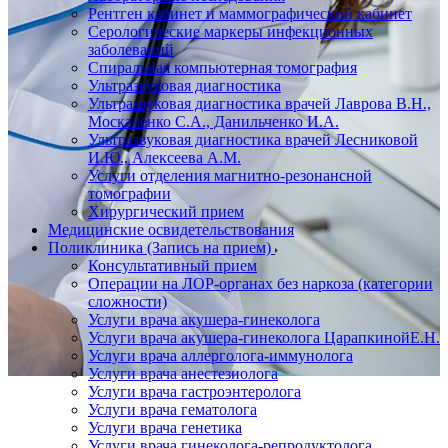
Рентген кабинет и маммографический кабинет
Серологические маркеры инфекционных
заболеваний
Спиральная компьютерная томография
Ультразвуковая диагностика
Ультразвуковая диагностика врачей Лаврова В.Н.,
Москаленко С.А., Данильченко И.А.
Ультразвуковая диагностика врачей Лесниковой
И.Ю., Алексеева А.М.
Услуги отделения магнитно-резонансной
томографии
Хирургический прием
Медицинские освидетельствования
Поликлиника (Запись на прием)
Консультативный прием
Операции на ЛОР-органах без наркоза (категории
сложности)
Услуги врача акушера-гинеколога
Услуги врача акушера-гинеколога ЦарапкинойЕ.Н.
Услуги врача аллерголога-иммунолога
Услуги врача анестезиолога
Услуги врача гастроэнтеролога
Услуги врача гематолога
Услуги врача генетика
Услуги врача гинеколога-репродуктолога