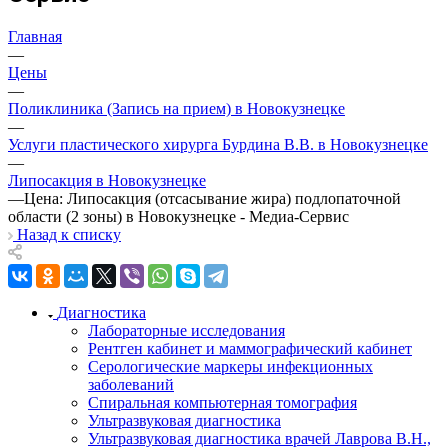
Главная
—
Цены
—
Поликлиника (Запись на прием) в Новокузнецке
—
Услуги пластического хирурга Бурдина В.В. в Новокузнецке
—
Липосакция в Новокузнецке
—
Цена: Липосакция (отсасывание жира) подлопаточной
области (2 зоны) в Новокузнецке - Медиа-Сервис
Назад к списку
Диагностика
Лабораторные исследования
Рентген кабинет и маммографический кабинет
Серологические маркеры инфекционных
заболеваний
Спиральная компьютерная томография
Ультразвуковая диагностика
Ультразвуковая диагностика врачей Лаврова В.Н.,