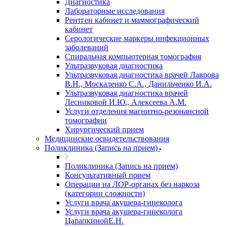
Диагностика
Лабораторные исследования
Рентген кабинет и маммографический
кабинет
Серологические маркеры инфекционных
заболеваний
Спиральная компьютерная томография
Ультразвуковая диагностика
Ультразвуковая диагностика врачей Лаврова
В.Н., Москаленко С.А., Данильченко И.А.
Ультразвуковая диагностика врачей
Лесниковой И.Ю., Алексеева А.М.
Услуги отделения магнитно-резонансной
томографии
Хирургический прием
Медицинские освидетельствования
Поликлиника (Запись на прием)
Поликлиника (Запись на прием)
Консультативный прием
Операции на ЛОР-органах без наркоза
(категории сложности)
Услуги врача акушера-гинеколога
Услуги врача акушера-гинеколога
ЦарапкинойЕ.Н.