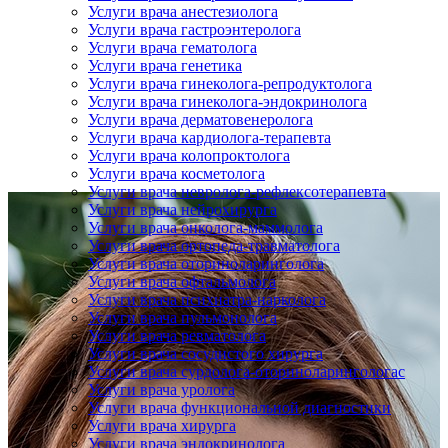
Услуги врача анестезиолога
Услуги врача гастроэнтеролога
Услуги врача гематолога
Услуги врача генетика
Услуги врача гинеколога-репродуктолога
Услуги врача гинеколога-эндокринолога
Услуги врача дерматовенеролога
Услуги врача кардиолога-терапевта
Услуги врача колопроктолога
Услуги врача косметолога
Услуги врача невролога-рефлексотерапевта
Услуги врача нейрохирурга
Услуги врача онколога-маммолога
Услуги врача ортопеда-травматолога
Услуги врача оториноларинголога
Услуги врача офтальмолога
Услуги врача психиатра-нарколога
Услуги врача пульмонолога
Услуги врача ревматолога
Услуги врача сосудистого хирурга
Услуги врача сурдолога-оториноларингологас
Услуги врача уролога
Услуги врача функциональной диагностики
Услуги врача хирурга
Услуги врача эндокринолога