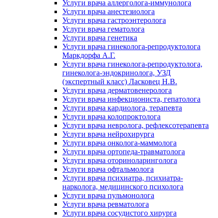
Услуги врача аллерголога-иммунолога
Услуги врача анестезиолога
Услуги врача гастроэнтеролога
Услуги врача гематолога
Услуги врача генетика
Услуги врача гинеколога-репродуктолога
Маркдорфа А.Г.
Услуги врача гинеколога-репродуктолога,
гинеколога-эндокринолога, УЗД
(экспертный класс) Ласковец Н.В.
Услуги врача дерматовенеролога
Услуги врача инфекциониста, гепатолога
Услуги врача кардиолога, терапевта
Услуги врача колопроктолога
Услуги врача невролога, рефлексотерапевта
Услуги врача нейрохирурга
Услуги врача онколога-маммолога
Услуги врача ортопеда-травматолога
Услуги врача оториноларинголога
Услуги врача офтальмолога
Услуги врача психиатра, психиатра-
нарколога, медицинского психолога
Услуги врача пульмонолога
Услуги врача ревматолога
Услуги врача сосудистого хирурга