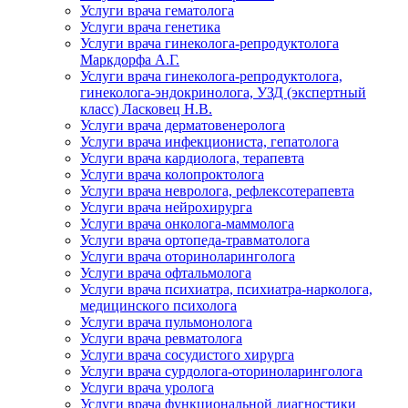
Услуги врача гематолога
Услуги врача генетика
Услуги врача гинеколога-репродуктолога
Маркдорфа А.Г.
Услуги врача гинеколога-репродуктолога,
гинеколога-эндокринолога, УЗД (экспертный
класс) Ласковец Н.В.
Услуги врача дерматовенеролога
Услуги врача инфекциониста, гепатолога
Услуги врача кардиолога, терапевта
Услуги врача колопроктолога
Услуги врача невролога, рефлексотерапевта
Услуги врача нейрохирурга
Услуги врача онколога-маммолога
Услуги врача ортопеда-травматолога
Услуги врача оториноларинголога
Услуги врача офтальмолога
Услуги врача психиатра, психиатра-нарколога,
медицинского психолога
Услуги врача пульмонолога
Услуги врача ревматолога
Услуги врача сосудистого хирурга
Услуги врача сурдолога-оториноларинголога
Услуги врача уролога
Услуги врача функциональной диагностики