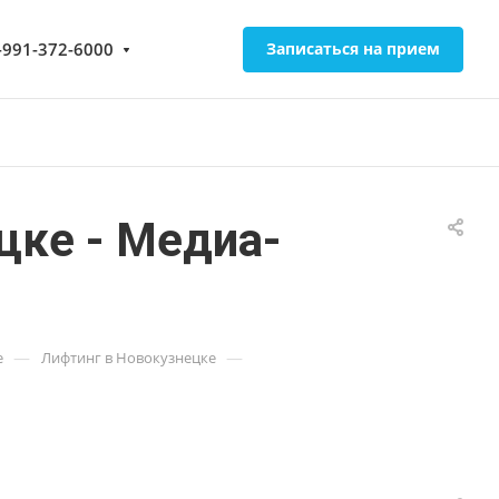
-991-372-6000
Записаться на прием
цке - Медиа-
—
—
е
Лифтинг в Новокузнецке