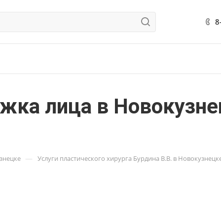
8
яжка лица в Новокузне
—
узнецке
Услуги пластического хирурга Бурдина В.В. в Новокузнецк