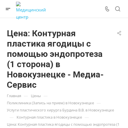
Цена: Контурная
пластика ягодицы с
помощью эндопротеза
(1 сторона) в
Новокузнецке - Медиа-
Сервис
—
—
Главная
Цены
—
Поликлиника (Запись на прием) в Новокузнецке
Услуги пластического хирурга Бурдина В.В. в Новокузнецке
—
—
Контурная пластика в Новокузнецке
Цена: Контурная пластика ягодицы с помощью эндопротеза (1