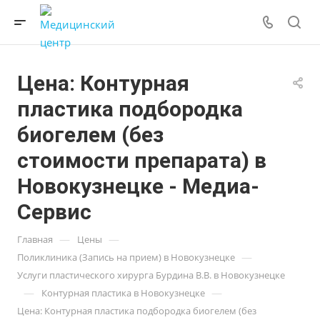
Цена: Контурная
пластика подбородка
биогелем (без
стоимости препарата) в
Новокузнецке - Медиа-
Сервис
—
—
Главная
Цены
—
Поликлиника (Запись на прием) в Новокузнецке
Услуги пластического хирурга Бурдина В.В. в Новокузнецке
—
—
Контурная пластика в Новокузнецке
Цена: Контурная пластика подбородка биогелем (без