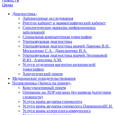
Новости
Цены
Диагностика
Лабораторные исследования
Рентген кабинет и маммографический кабинет
Серологические маркеры инфекционных
заболеваний
Спиральная компьютерная томография
Ультразвуковая диагностика
Ультразвуковая диагностика врачей Лаврова В.Н.,
Москаленко С.А., Данильченко И.А.
Ультразвуковая диагностика врачей Лесниковой
И.Ю., Алексеева А.М.
Услуги отделения магнитно-резонансной
томографии
Хирургический прием
Медицинские освидетельствования
Поликлиника (Запись на прием)
Консультативный прием
Операции на ЛОР-органах без наркоза (категории
сложности)
Услуги врача акушера-гинеколога
Услуги врача акушера-гинеколога ЦарапкинойЕ.Н.
Услуги врача аллерголога-иммунолога