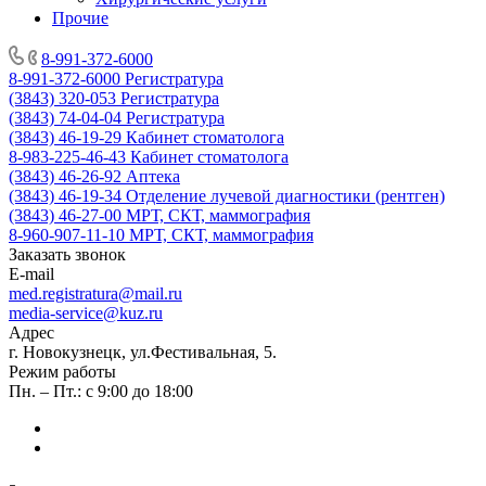
Прочие
8-991-372-6000
8-991-372-6000
Регистратура
(3843) 320-053
Регистратура
(3843) 74-04-04
Регистратура
(3843) 46-19-29
Кабинет стоматолога
8-983-225-46-43
Кабинет стоматолога
(3843) 46-26-92
Аптека
(3843) 46-19-34
Отделение лучевой диагностики (рентген)
(3843) 46-27-00
МРТ, СКТ, маммография
8-960-907-11-10
МРТ, СКТ, маммография
Заказать звонок
E-mail
med.registratura@mail.ru
media-service@kuz.ru
Адрес
г. Новокузнецк, ул.Фестивальная, 5.
Режим работы
Пн. – Пт.: с 9:00 до 18:00