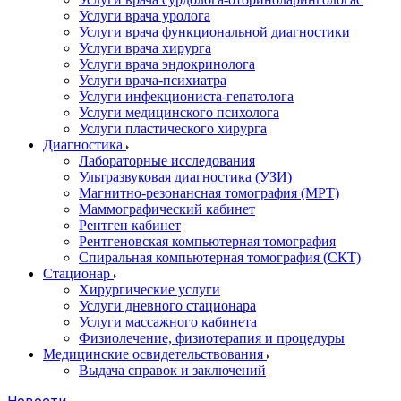
Услуги врача уролога
Услуги врача функциональной диагностики
Услуги врача хирурга
Услуги врача эндокринолога
Услуги врача-психиатра
Услуги инфекциониста-гепатолога
Услуги медицинского психолога
Услуги пластического хирурга
Диагностика
Лабораторные исследования
Ультразвуковая диагностика (УЗИ)
Магнитно-резонансная томография (МРТ)
Маммографический кабинет
Рентген кабинет
Рентгеновская компьютерная томография
Спиральная компьютерная томография (СКТ)
Стационар
Хирургические услуги
Услуги дневного стационара
Услуги массажного кабинета
Физиолечение, физиотерапия и процедуры
Медицинские освидетельствования
Выдача справок и заключений