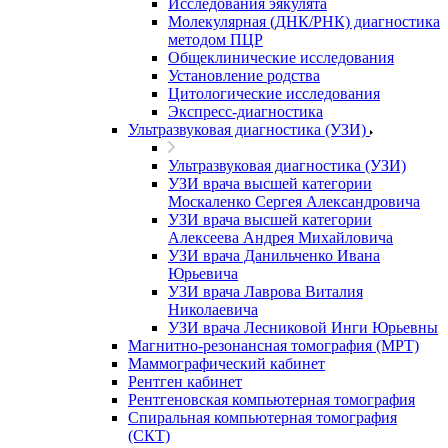
Исследования эякулята
Молекулярная (ДНК/РНК) диагностика
методом ПЦР
Общеклинические исследования
Установление родства
Цитологические исследования
Экспресс-диагностика
Ультразвуковая диагностика (УЗИ)
Ультразвуковая диагностика (УЗИ)
УЗИ врача высшей категории
Москаленко Сергея Александровича
УЗИ врача высшей категории
Алексеева Андрея Михайловича
УЗИ врача Данильченко Ивана
Юрьевича
УЗИ врача Лаврова Виталия
Николаевича
УЗИ врача Лесниковой Инги Юрьевны
Магнитно-резонансная томография (МРТ)
Маммографический кабинет
Рентген кабинет
Рентгеновская компьютерная томография
Спиральная компьютерная томография
(СКТ)