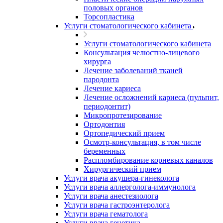
половых органов
Торсопластика
Услуги стоматологического кабинета
Услуги стоматологического кабинета
Консультация челюстно-лицевого
хирурга
Лечение заболеваний тканей
пародонта
Лечение кариеса
Лечение осложнений кариеса (пульпит,
периодонтит)
Микропротезирование
Ортодонтия
Ортопедический прием
Осмотр-консультация, в том числе
беременных
Распломбирование корневых каналов
Хирургический прием
Услуги врача акушера-гинеколога
Услуги врача аллерголога-иммунолога
Услуги врача анестезиолога
Услуги врача гастроэнтеролога
Услуги врача гематолога
Услуги врача генетика