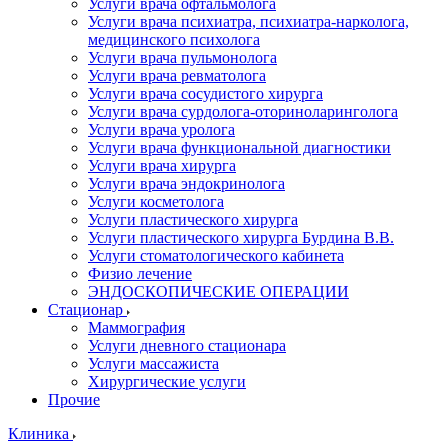
Услуги врача офтальмолога
Услуги врача психиатра, психиатра-нарколога,
медицинского психолога
Услуги врача пульмонолога
Услуги врача ревматолога
Услуги врача сосудистого хирурга
Услуги врача сурдолога-оториноларинголога
Услуги врача уролога
Услуги врача функциональной диагностики
Услуги врача хирурга
Услуги врача эндокринолога
Услуги косметолога
Услуги пластического хирурга
Услуги пластического хирурга Бурдина В.В.
Услуги стоматологического кабинета
Физио лечение
ЭНДОСКОПИЧЕСКИЕ ОПЕРАЦИИ
Стационар
Маммография
Услуги дневного стационара
Услуги массажиста
Хирургические услуги
Прочие
Клиника