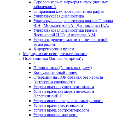
Серологические маркеры инфекционных
заболеваний
Спиральная компьютерная томография
Ультразвуковая диагностика
Ультразвуковая диагностика врачей Лаврова
В.Н., Москаленко С.А., Данильченко И.А.
Ультразвуковая диагностика врачей
Лесниковой И.Ю., Алексеева А.М.
Услуги отделения магнитно-резонансной
томографии
Хирургический прием
Медицинские освидетельствования
Поликлиника (Запись на прием)
Поликлиника (Запись на прием)
Консультативный прием
Операции на ЛОР-органах без наркоза
(категории сложности)
Услуги врача акушера-гинеколога
Услуги врача акушера-гинеколога
ЦарапкинойЕ.Н.
Услуги врача аллерголога-иммунолога
Услуги врача анестезиолога
Услуги врача гастроэнтеролога
Услуги врача гематолога