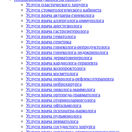
Услуги пластического хирурга
Услуги стоматологического кабинета
Услуги врача акушера-гинеколога
Услуги врача аллерголога-иммунолога
Услуги врача анестезиолога
Услуги врача гастроэнтеролога
Услуги врача гематолога
Услуги врача генетика
Услуги врача гинеколога-репродуктолога
Услуги врача гинеколога-эндокринолога
Услуги врача дерматовенеролога
Услуги врача кардиолога-терапевта
Услуги врача колопроктолога
Услуги врача косметолога
Услуги врача невролога-рефлексотерапевта
Услуги врача нейрохирурга
Услуги врача онколога-маммолога
Услуги врача ортопеда-травматолога
Услуги врача оториноларинголога
Услуги врача офтальмолога
Услуги врача психиатра-нарколога
Услуги врача пульмонолога
Услуги врача ревматолога
Услуги врача сосудистого хирурга
Услуги врача сурдолога-оториноларингологас