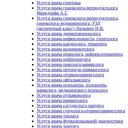
Услуги врача генетика
Услуги врача гинеколога-репродуктолога
Маркдорфа А.Г.
Услуги врача гинеколога-репродуктолога,
гинеколога-эндокринолога, УЗД
(экспертный класс) Ласковец Н.В.
Услуги врача дерматовенеролога
Услуги врача инфекциониста, гепатолога
Услуги врача кардиолога, терапевта
Услуги врача колопроктолога
Услуги врача невролога, рефлексотерапевта
Услуги врача нейрохирурга
Услуги врача онколога-маммолога
Услуги врача ортопеда-травматолога
Услуги врача оториноларинголога
Услуги врача офтальмолога
Услуги врача психиатра, психиатра-
нарколога, медицинского психолога
Услуги врача пульмонолога
Услуги врача ревматолога
Услуги врача сосудистого хирурга
Услуги врача сурдолога-оториноларинголога
Услуги врача уролога
Услуги врача функциональной диагностики
Услуги врача хирурга