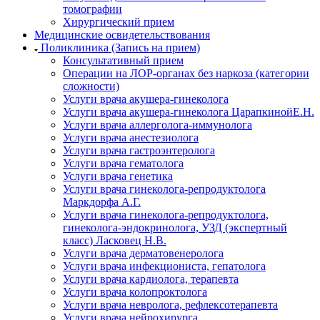
томографии
Хирургический прием
Медицинские освидетельствования
Поликлиника (Запись на прием)
Консультативный прием
Операции на ЛОР-органах без наркоза (категории
сложности)
Услуги врача акушера-гинеколога
Услуги врача акушера-гинеколога ЦарапкинойЕ.Н.
Услуги врача аллерголога-иммунолога
Услуги врача анестезиолога
Услуги врача гастроэнтеролога
Услуги врача гематолога
Услуги врача генетика
Услуги врача гинеколога-репродуктолога
Маркдорфа А.Г.
Услуги врача гинеколога-репродуктолога,
гинеколога-эндокринолога, УЗД (экспертный
класс) Ласковец Н.В.
Услуги врача дерматовенеролога
Услуги врача инфекциониста, гепатолога
Услуги врача кардиолога, терапевта
Услуги врача колопроктолога
Услуги врача невролога, рефлексотерапевта
Услуги врача нейрохирурга