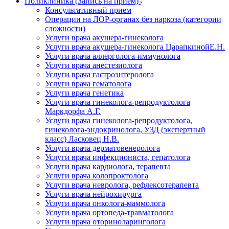
Поликлиника (Запись на прием)
Консультативный прием
Операции на ЛОР-органах без наркоза (категории
сложности)
Услуги врача акушера-гинеколога
Услуги врача акушера-гинеколога ЦарапкинойЕ.Н.
Услуги врача аллерголога-иммунолога
Услуги врача анестезиолога
Услуги врача гастроэнтеролога
Услуги врача гематолога
Услуги врача генетика
Услуги врача гинеколога-репродуктолога
Маркдорфа А.Г.
Услуги врача гинеколога-репродуктолога,
гинеколога-эндокринолога, УЗД (экспертный
класс) Ласковец Н.В.
Услуги врача дерматовенеролога
Услуги врача инфекциониста, гепатолога
Услуги врача кардиолога, терапевта
Услуги врача колопроктолога
Услуги врача невролога, рефлексотерапевта
Услуги врача нейрохирурга
Услуги врача онколога-маммолога
Услуги врача ортопеда-травматолога
Услуги врача оториноларинголога