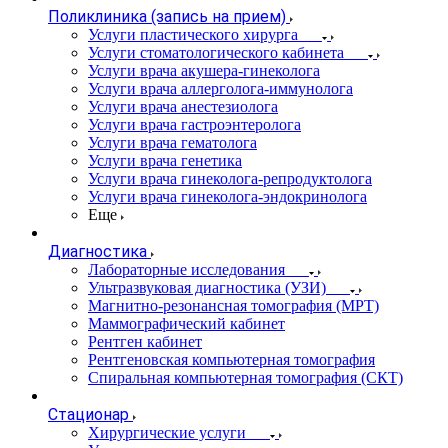
Поликлиника (запись на прием)
Услуги пластического хирурга
Услуги стоматологического кабинета
Услуги врача акушера-гинеколога
Услуги врача аллерголога-иммунолога
Услуги врача анестезиолога
Услуги врача гастроэнтеролога
Услуги врача гематолога
Услуги врача генетика
Услуги врача гинеколога-репродуктолога
Услуги врача гинеколога-эндокринолога
Еще
Диагностика
Лабораторные исследования
Ультразвуковая диагностика (УЗИ)
Магнитно-резонансная томография (МРТ)
Маммографический кабинет
Рентген кабинет
Рентгеновская компьютерная томография
Спиральная компьютерная томография (СКТ)
Стационар
Хирургические услуги