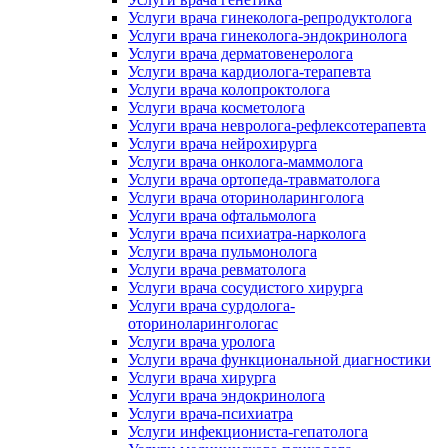
Услуги врача гинеколога-репродуктолога
Услуги врача гинеколога-эндокринолога
Услуги врача дерматовенеролога
Услуги врача кардиолога-терапевта
Услуги врача колопроктолога
Услуги врача косметолога
Услуги врача невролога-рефлексотерапевта
Услуги врача нейрохирурга
Услуги врача онколога-маммолога
Услуги врача ортопеда-травматолога
Услуги врача оториноларинголога
Услуги врача офтальмолога
Услуги врача психиатра-нарколога
Услуги врача пульмонолога
Услуги врача ревматолога
Услуги врача сосудистого хирурга
Услуги врача сурдолога-
оториноларингологас
Услуги врача уролога
Услуги врача функциональной диагностики
Услуги врача хирурга
Услуги врача эндокринолога
Услуги врача-психиатра
Услуги инфекциониста-гепатолога