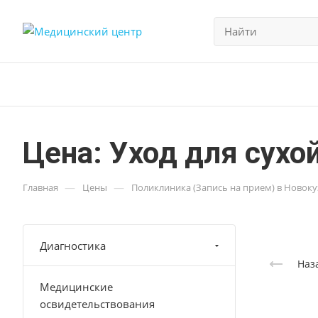
Цена: Уход для сухо
—
—
Главная
Цены
Поликлиника (Запись на прием) в Новок
Диагностика
Наз
Медицинские
освидетельствования