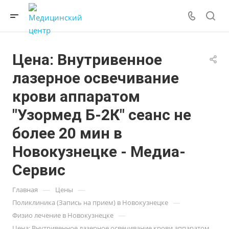
Цена: Внутривенное
лазерное освечивание
крови аппаратом
"Узормед Б-2К" сеанс не
более 20 мин в
Новокузнецке - Медиа-
Сервис
—
—
Главная
Цены
—
Поликлиника (Запись на прием) в Новокузнецке
—
Физио лечение в Новокузнецке
Цена: Внутривенное лазерное освечивание крови аппаратом