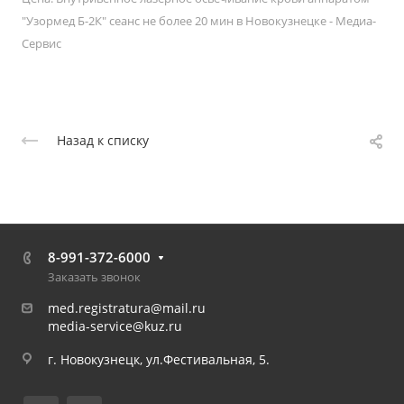
"Узормед Б-2К" сеанс не более 20 мин в Новокузнецке - Медиа-
Сервис
Назад к списку
8-991-372-6000
Заказать звонок
med.registratura@mail.ru
media-service@kuz.ru
г. Новокузнецк, ул.Фестивальная, 5.