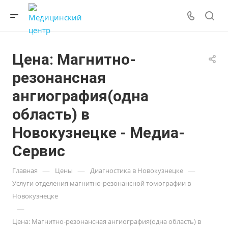
Цена: Магнитно-
резонансная
ангиография(одна
область) в
Новокузнецке - Медиа-
Сервис
—
—
—
Главная
Цены
Диагностика в Новокузнецке
Услуги отделения магнитно-резонансной томографии в
Новокузнецке
—
Цена: Магнитно-резонансная ангиография(одна область) в