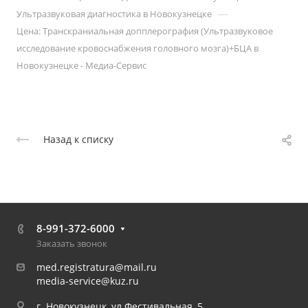
—
Ультразвуковая диагностика в Новокузнецке
Цена: Транскраниальная допплерография (Ультразвуковое
исследование кровоснабжения головного мозга)+БЦА в
Новокузнецке - Медиа-Сервис
Назад к списку
8-991-372-6000
Заказать звонок
med.registratura@mail.ru
media-service@kuz.ru
г. Новокузнецк, ул.Фестивальная, 5.