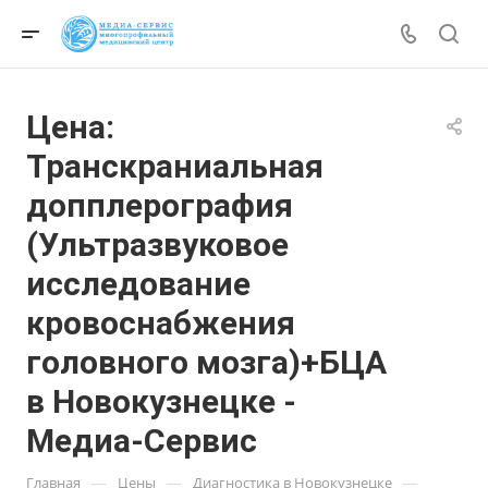
Цена:
Транскраниальная
допплерография
(Ультразвуковое
исследование
кровоснабжения
головного мозга)+БЦА
в Новокузнецке -
Медиа-Сервис
—
—
—
Главная
Цены
Диагностика в Новокузнецке