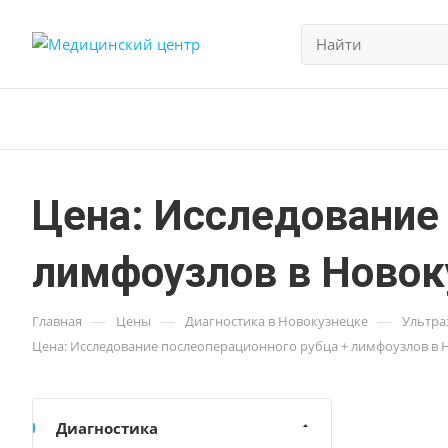
Цена: Исследование
лимфоузлов в Новок
—
—
—
Главная
Цены
Диагностика в Новокузнецке
Ультра
Цена: Исследование послеоперационного рубца + лимфоузлов в 
Диагностика