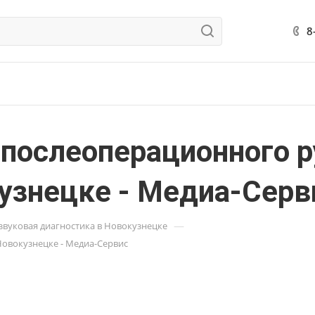
8
 послеоперационного р
узнецке - Медиа-Серв
—
звуковая диагностика в Новокузнецке
Новокузнецке - Медиа-Сервис