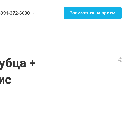
-991-372-6000
Записаться на прием
убца +
ис