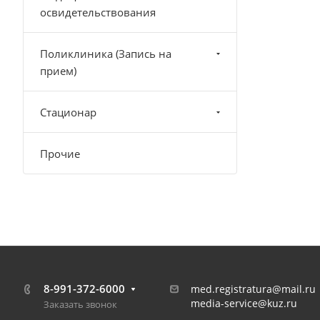
освидетельствования
Поликлиника (Запись на
прием)
Стационар
Прочие
8-991-372-6000
med.registratura@mail.ru
media-service@kuz.ru
Заказать звонок