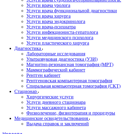
Услуги врача уролога
Услуги врача функциональной диагностики
Услуги врача хирурга
Услуги врача эндокринолога
Услуги врача-психиатра
Услуги инфекциониста-гепатолога
Услуги медицинского психолога
Услуги пластического хирурга
Диагностика
Лабораторные исследования
Ультразвуковая диагностика (УЗИ)
Магнитно-резонансная томография (МРТ)
Маммографический кабинет
Рентген кабинет
Рентгеновская компьютерная томография
Спиральная компьютерная томография (СКТ)
Стационар
Хирургические услуги
Услуги дневного стационара
Услуги массажного кабинета
Физиолечение, физиотерапия и процедуры
Медицинские освидетельствования
Выдача справок и заключений