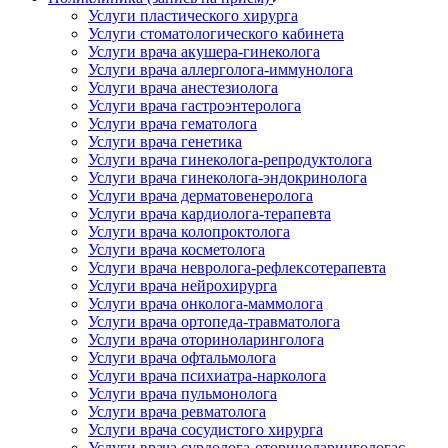
Услуги пластического хирурга
Услуги стоматологического кабинета
Услуги врача акушера-гинеколога
Услуги врача аллерголога-иммунолога
Услуги врача анестезиолога
Услуги врача гастроэнтеролога
Услуги врача гематолога
Услуги врача генетика
Услуги врача гинеколога-репродуктолога
Услуги врача гинеколога-эндокринолога
Услуги врача дерматовенеролога
Услуги врача кардиолога-терапевта
Услуги врача колопроктолога
Услуги врача косметолога
Услуги врача невролога-рефлексотерапевта
Услуги врача нейрохирурга
Услуги врача онколога-маммолога
Услуги врача ортопеда-травматолога
Услуги врача оториноларинголога
Услуги врача офтальмолога
Услуги врача психиатра-нарколога
Услуги врача пульмонолога
Услуги врача ревматолога
Услуги врача сосудистого хирурга
Услуги врача сурдолога-оториноларингологас