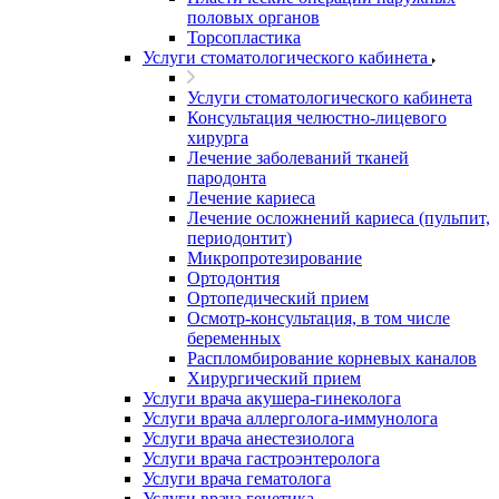
половых органов
Торсопластика
Услуги стоматологического кабинета
Услуги стоматологического кабинета
Консультация челюстно-лицевого
хирурга
Лечение заболеваний тканей
пародонта
Лечение кариеса
Лечение осложнений кариеса (пульпит,
периодонтит)
Микропротезирование
Ортодонтия
Ортопедический прием
Осмотр-консультация, в том числе
беременных
Распломбирование корневых каналов
Хирургический прием
Услуги врача акушера-гинеколога
Услуги врача аллерголога-иммунолога
Услуги врача анестезиолога
Услуги врача гастроэнтеролога
Услуги врача гематолога
Услуги врача генетика