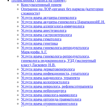
Поликлиника (Запись на прием)
Консультативный прием
Операции на ЛОР-органах без наркоза (категории
сложности)
Услуги врача акушера-гинеколога
Услуги врача акушера-гинеколога ЦарапкинойЕ.Н.
Услуги врача аллерголога-иммунолога
Услуги врача анестезиолога
Услуги врача гастроэнтеролога
Услуги врача гематолога
Услуги врача генетика
Услуги врача гинеколога-репродуктолога
Маркдорфа А.Г.
Услуги врача гинеколога-репродуктолога,
гинеколога-эндокринолога, УЗД (экспертный
класс) Ласковец Н.В.
Услуги врача дерматовенеролога
Услуги врача инфекциониста, гепатолога
Услуги врача кардиолога, терапевта
Услуги врача колопроктолога
Услуги врача невролога, рефлексотерапевта
Услуги врача нейрохирурга
Услуги врача онколога-маммолога
Услуги врача ортопеда-травматолога
Услуги врача оториноларинголога