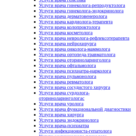
Услуги врача гинеколога-репродуктолога
Услуги врача гинеколога-эндокринолога
Услуги врача дерматовенеролога
Услуги врача кардиолога-терапевта
Услуги врача колопроктолога
Услуги врача косметолога
Услуги врача невролога-рефлексотерапевта
Услуги врача нейрохирурга
Услуги врача онколога-маммолога
Услуги врача ортопеда-травматолога
Услуги врача оториноларинголога
Услуги врача офтальмолога
Услуги врача психиатра-нарколога
Услуги врача пульмонолога
Услуги врача ревматолога
Услуги врача сосудистого хирурга
Услуги врача сурдолога-
оториноларингологас
Услуги врача уролога
Услуги врача функциональной диагностики
Услуги врача хирурга
Услуги врача эндокринолога
Услуги врача-психиатра
Услуги инфекциониста-гепатолога