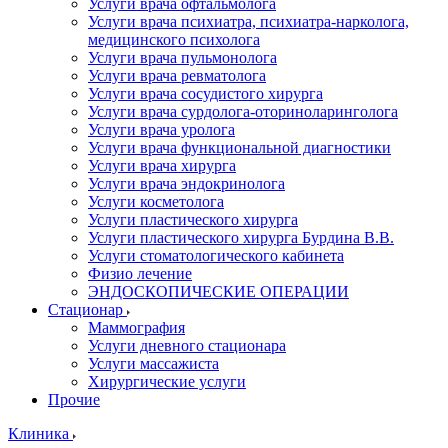
Услуги врача офтальмолога
Услуги врача психиатра, психиатра-нарколога,
медицинского психолога
Услуги врача пульмонолога
Услуги врача ревматолога
Услуги врача сосудистого хирурга
Услуги врача сурдолога-оториноларинголога
Услуги врача уролога
Услуги врача функциональной диагностики
Услуги врача хирурга
Услуги врача эндокринолога
Услуги косметолога
Услуги пластического хирурга
Услуги пластического хирурга Бурдина В.В.
Услуги стоматологического кабинета
Физио лечение
ЭНДОСКОПИЧЕСКИЕ ОПЕРАЦИИ
Стационар
Маммография
Услуги дневного стационара
Услуги массажиста
Хирургические услуги
Прочие
Клиника