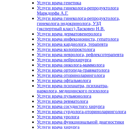
Услуги врача генетика
Услуги врача гинеколога-репродуктолога
Маркдорфа А.Г.
Услуги врача гинеколога-репродуктолога,
гинеколога-эндокринолога, УЗД
(экспертный класс) Ласковец Н.В.
Услуги врача дерматовенеролога
Услуги врача инфекциониста, гепатолога
Услуги врача кардиолога, терапевта
Услуги врача колопроктолога
Услуги врача невролога, рефлексотерапевта
Услуги врача нейрохирурга
Услуги врача онколога-маммолога
Услуги врача ортопеда-травматолога
Услуги врача оториноларинголога
Услуги врача офтальмолога
Услуги врача психиатра, психиатра-
нарколога, медицинского психолога
Услуги врача пульмонолога
Услуги врача ревматолога
Услуги врача сосудистого хирурга
Услуги врача сурдолога-оториноларинголога
Услуги врача уролога
Услуги врача функциональной диагностики
Услуги врача хирурга