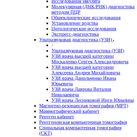
Исследования эякулята
Молекулярная (ДНК/РНК) диагностика
методом ПЦР
Общеклинические исследования
Установление родства
Цитологические исследования
Экспресс-диагностика
Ультразвуковая диагностика (УЗИ)
Ультразвуковая диагностика (УЗИ)
УЗИ врача высшей категории
Москаленко Сергея Александровича
УЗИ врача высшей категории
Алексеева Андрея Михайловича
УЗИ врача Данильченко Ивана
Юрьевича
УЗИ врача Лаврова Виталия
Николаевича
УЗИ врача Лесниковой Инги Юрьевны
Магнитно-резонансная томография (МРТ)
Маммографический кабинет
Рентген кабинет
Рентгеновская компьютерная томография
Спиральная компьютерная томография
(СКТ)