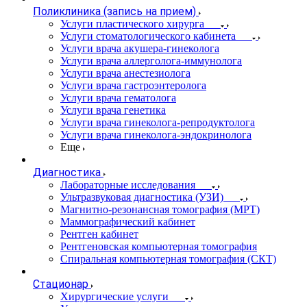
Поликлиника (запись на прием)
Услуги пластического хирурга
Услуги стоматологического кабинета
Услуги врача акушера-гинеколога
Услуги врача аллерголога-иммунолога
Услуги врача анестезиолога
Услуги врача гастроэнтеролога
Услуги врача гематолога
Услуги врача генетика
Услуги врача гинеколога-репродуктолога
Услуги врача гинеколога-эндокринолога
Еще
Диагностика
Лабораторные исследования
Ультразвуковая диагностика (УЗИ)
Магнитно-резонансная томография (МРТ)
Маммографический кабинет
Рентген кабинет
Рентгеновская компьютерная томография
Спиральная компьютерная томография (СКТ)
Стационар
Хирургические услуги