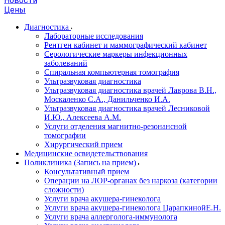
Новости
Цены
Диагностика
Лабораторные исследования
Рентген кабинет и маммографический кабинет
Серологические маркеры инфекционных
заболеваний
Спиральная компьютерная томография
Ультразвуковая диагностика
Ультразвуковая диагностика врачей Лаврова В.Н.,
Москаленко С.А., Данильченко И.А.
Ультразвуковая диагностика врачей Лесниковой
И.Ю., Алексеева А.М.
Услуги отделения магнитно-резонансной
томографии
Хирургический прием
Медицинские освидетельствования
Поликлиника (Запись на прием)
Консультативный прием
Операции на ЛОР-органах без наркоза (категории
сложности)
Услуги врача акушера-гинеколога
Услуги врача акушера-гинеколога ЦарапкинойЕ.Н.
Услуги врача аллерголога-иммунолога