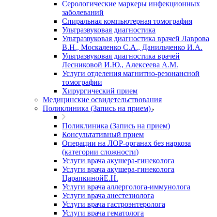
Серологические маркеры инфекционных
заболеваний
Спиральная компьютерная томография
Ультразвуковая диагностика
Ультразвуковая диагностика врачей Лаврова
В.Н., Москаленко С.А., Данильченко И.А.
Ультразвуковая диагностика врачей
Лесниковой И.Ю., Алексеева А.М.
Услуги отделения магнитно-резонансной
томографии
Хирургический прием
Медицинские освидетельствования
Поликлиника (Запись на прием)
Поликлиника (Запись на прием)
Консультативный прием
Операции на ЛОР-органах без наркоза
(категории сложности)
Услуги врача акушера-гинеколога
Услуги врача акушера-гинеколога
ЦарапкинойЕ.Н.
Услуги врача аллерголога-иммунолога
Услуги врача анестезиолога
Услуги врача гастроэнтеролога
Услуги врача гематолога