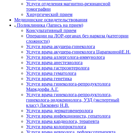
Услуги отделения магнитно-резонансной
томографии
Хирургический прием
Медицинские освидетельствования
Поликлиника (Запись на прием)
Консультативный прием
Операции на ЛОР-органах без наркоза (категории
сложности)
Услуги врача акушера-гинеколога
Услуги врача акушера-гинеколога ЦарапкинойЕ.Н.
Услуги врача аллерголога-иммунолога
Услуги врача анестезиолога
Услуги врача гастроэнтеролога
Услуги врача гематолога
Услуги врача генетика
Услуги врача гинеколога-репродуктолога
Маркдорфа А.Г.
Услуги врача гинеколога-репродуктолога,
гинеколога-эндокринолога, УЗД (экспертный
класс) Ласковец Н.В.
Услуги врача дерматовенеролога
Услуги врача инфекциониста, гепатолога
Услуги врача кардиолога, терапевта
Услуги врача колопроктолога
Услуги врача невролога, рефлексотерапевта