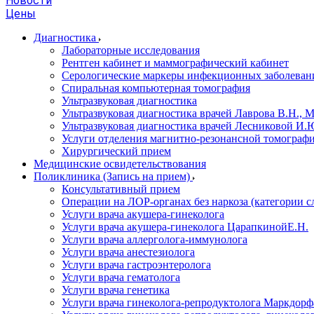
Новости
Цены
Диагностика
Лабораторные исследования
Рентген кабинет и маммографический кабинет
Серологические маркеры инфекционных заболеван
Спиральная компьютерная томография
Ультразвуковая диагностика
Ультразвуковая диагностика врачей Лаврова В.Н., 
Ультразвуковая диагностика врачей Лесниковой И.Ю
Услуги отделения магнитно-резонансной томограф
Хирургический прием
Медицинские освидетельствования
Поликлиника (Запись на прием)
Консультативный прием
Операции на ЛОР-органах без наркоза (категории 
Услуги врача акушера-гинеколога
Услуги врача акушера-гинеколога ЦарапкинойЕ.Н.
Услуги врача аллерголога-иммунолога
Услуги врача анестезиолога
Услуги врача гастроэнтеролога
Услуги врача гематолога
Услуги врача генетика
Услуги врача гинеколога-репродуктолога Маркдорфа