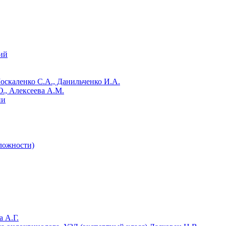
ий
Москаленко С.А., Данильченко И.А.
., Алексеева А.М.
ии
сложности)
 А.Г.