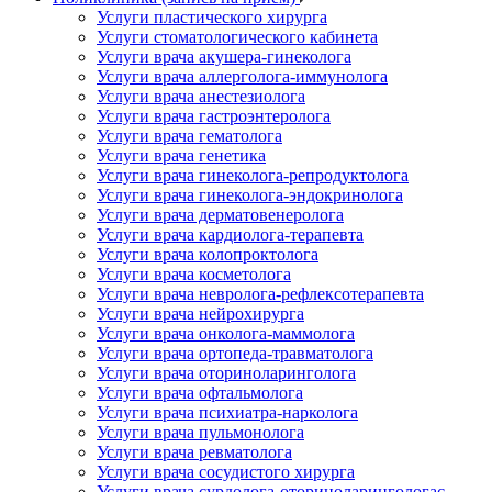
Услуги пластического хирурга
Услуги стоматологического кабинета
Услуги врача акушера-гинеколога
Услуги врача аллерголога-иммунолога
Услуги врача анестезиолога
Услуги врача гастроэнтеролога
Услуги врача гематолога
Услуги врача генетика
Услуги врача гинеколога-репродуктолога
Услуги врача гинеколога-эндокринолога
Услуги врача дерматовенеролога
Услуги врача кардиолога-терапевта
Услуги врача колопроктолога
Услуги врача косметолога
Услуги врача невролога-рефлексотерапевта
Услуги врача нейрохирурга
Услуги врача онколога-маммолога
Услуги врача ортопеда-травматолога
Услуги врача оториноларинголога
Услуги врача офтальмолога
Услуги врача психиатра-нарколога
Услуги врача пульмонолога
Услуги врача ревматолога
Услуги врача сосудистого хирурга
Услуги врача сурдолога-оториноларингологас