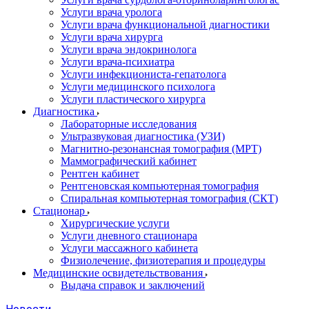
Услуги врача уролога
Услуги врача функциональной диагностики
Услуги врача хирурга
Услуги врача эндокринолога
Услуги врача-психиатра
Услуги инфекциониста-гепатолога
Услуги медицинского психолога
Услуги пластического хирурга
Диагностика
Лабораторные исследования
Ультразвуковая диагностика (УЗИ)
Магнитно-резонансная томография (МРТ)
Маммографический кабинет
Рентген кабинет
Рентгеновская компьютерная томография
Спиральная компьютерная томография (СКТ)
Стационар
Хирургические услуги
Услуги дневного стационара
Услуги массажного кабинета
Физиолечение, физиотерапия и процедуры
Медицинские освидетельствования
Выдача справок и заключений