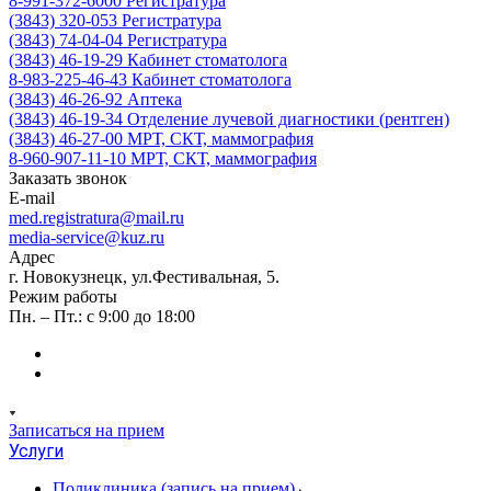
8-991-372-6000
Регистратура
(3843) 320-053
Регистратура
(3843) 74-04-04
Регистратура
(3843) 46-19-29
Кабинет стоматолога
8-983-225-46-43
Кабинет стоматолога
(3843) 46-26-92
Аптека
(3843) 46-19-34
Отделение лучевой диагностики (рентген)
(3843) 46-27-00
МРТ, СКТ, маммография
8-960-907-11-10
МРТ, СКТ, маммография
Заказать звонок
E-mail
med.registratura@mail.ru
media-service@kuz.ru
Адрес
г. Новокузнецк, ул.Фестивальная, 5.
Режим работы
Пн. – Пт.: с 9:00 до 18:00
Записаться на прием
Услуги
Поликлиника (запись на прием)