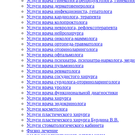
Услуги врача гинеколога-репродуктолога, гинеколо
Услуги врача дерматовенеролога
Услуги врача инфекциониста, гепатолога
Услуги врача кардиолога, терапевта
Услуги врача колопроктолога
Услуги врача невролога, рефлексотерапевта
Услуги врача нейрохирурга
Услуги врача онколога-маммолога
Услуги врача ортопеда-травматолога
Услуги врача оториноларинголога
Услуги врача офтальмолога
Услуги врача психиатра, психиатра-нарколога, мед
Услуги врача пульмонолога
Услуги врача ревматолога
Услуги врача сосудистого хирурга
Услуги врача сурдолога-оториноларинголога
Услуги врача уролога
Услуги врача функциональной диагностики
Услуги врача хирурга
Услуги врача эндокринолога
Услуги косметолога
Услуги пластического хирурга
Услуги пластического хирурга Бурдина В.В.
Услуги стоматологического кабинета
Физио лечение