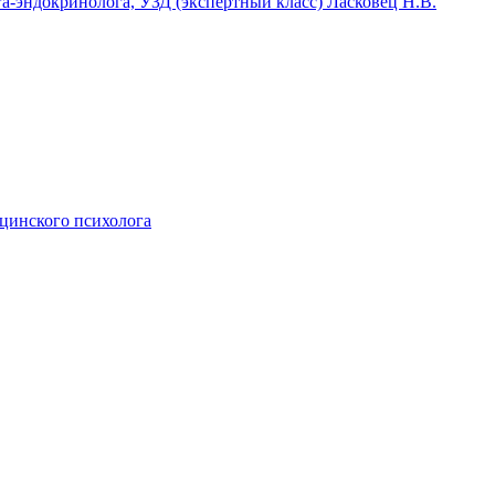
га-эндокринолога, УЗД (экспертный класс) Ласковец Н.В.
ицинского психолога