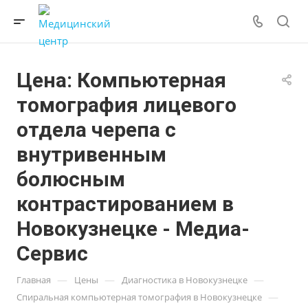
Цена: Компьютерная
томография лицевого
отдела черепа с
внутривенным
болюсным
контрастированием в
Новокузнецке - Медиа-
Сервис
—
—
—
Главная
Цены
Диагностика в Новокузнецке
—
Спиральная компьютерная томография в Новокузнецке