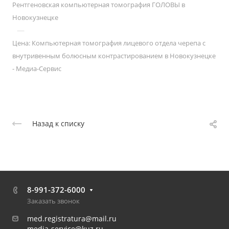
Рентгеновская компьютерная томография ГОЛОВЫ в
Новокузнецке
—
Цена: Компьютерная томография лицевого отдела черепа с
внутривенным болюсным контрастированием в Новокузнецке
- Медиа-Сервис
Назад к списку
8-991-372-6000
Заказать звонок
med.registratura@mail.ru
media-service@kuz.ru