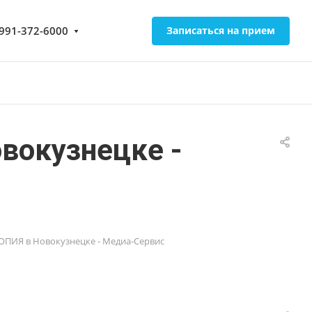
-991-372-6000
Записаться на прием
окузнецке -
ИЯ в Новокузнецке - Медиа-Сервис