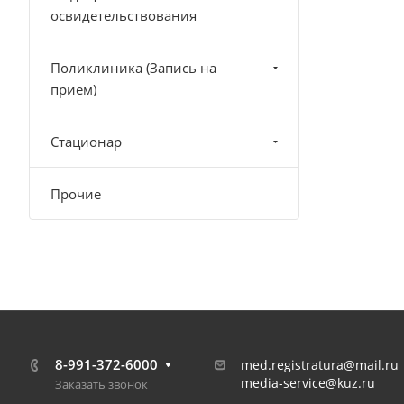
освидетельствования
Поликлиника (Запись на
прием)
Стационар
Прочие
8-991-372-6000
med.registratura@mail.ru
media-service@kuz.ru
Заказать звонок